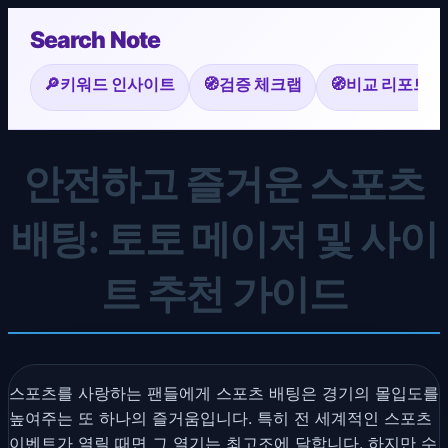
Search Note
🔎
키워드 인사이트
🧭
검증 체크랩
🧭
비교 리포트
안전하고 즐거운 스포츠
배팅: 토토 메이저 및 사이
트 추천 가이드
스포츠를 사랑하는 팬들에게 스포츠 배팅은 경기의 몰입도를
높여주는 또 하나의 즐거움입니다. 특히 전 세계적인 스포츠
이벤트가 열릴 때면 그 열기는 최고조에 달합니다. 하지만 수