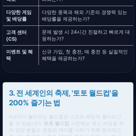
다양한 게임
다양한 종목과 해외 기준의 경쟁력 있는
및 배당률
배당률을 제공하는가?
문제 발생 시 24시간 친절하고 빠르게 대
고객 센터
응하는가?
(CS)
이벤트 및 혜
신규 가입, 첫 충전, 매 충전 등 실질적인
택
혜택을 제공하는가?
3. 전 세계인의 축제, '토토 월드컵'을
200% 즐기는 법
4년마다 돌아오는 월드컵은 스포츠 배팅의 꽃이라고
할 수 있습니다.
토토 월드컵
시즌에는 평소 배팅을 하
지 않던 분들도 응원의 재미를 더하기 위해 참여하곤