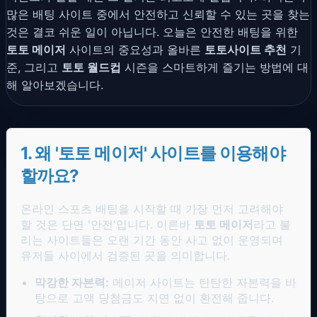
많은 배팅 사이트 중에서 안전하고 신뢰할 수 있는 곳을 찾는
것은 결코 쉬운 일이 아닙니다. 오늘은 안전한 배팅을 위한
토토 메이저
사이트의 중요성과 올바른
토토사이트 추천
기
준, 그리고
토토 월드컵
시즌을 스마트하게 즐기는 방법에 대
해 알아보겠습니다.
1. 왜 '토토 메이저' 사이트를 이용해야
할까요?
온라인 스포츠 배팅을 시작할 때 가장 먼저 고려해야
할 것은 단연 '안전'입니다. 이른바
토토 메이저
라고 불
리는 사이트들은 오랜 기간 동안 사고 없이 운영되며
유저들 사이에서 검증된 곳을 의미합니다.
막강한 자본력:
메이저 사이트는 탄탄한 자본력을 바
탕으로 고액 당첨금도 지연 없이 환전해 줍니다.