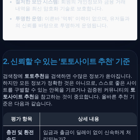
철저한 보안 시스템:
회원의 개인정보와 금융 거래
내역을 최신 암호화 기술로 보호합니다.
투명한 운영:
이른바 '먹튀' 이력이 없으며, 유저들과
의 신뢰를 바탕으로 투명하게 운영됩니다.
2. 신뢰할 수 있는 '토토사이트 추천' 기준
검색창에
토토추천
을 검색하면 수많은 정보가 쏟아집니다.
하지만 모든 정보가 정확한 것은 아니므로, 스스로 좋은 사이
트를 구별할 수 있는 안목을 기르거나 검증된 커뮤니티의
토
토사이트 추천
을 참고하는 것이 중요합니다. 올바른 추천 기
준은 다음과 같습니다.
평가 항목
상세 내용
충전 및 환전
입금과 출금이 딜레이 없이 신속하게 처
속도
리되는가?