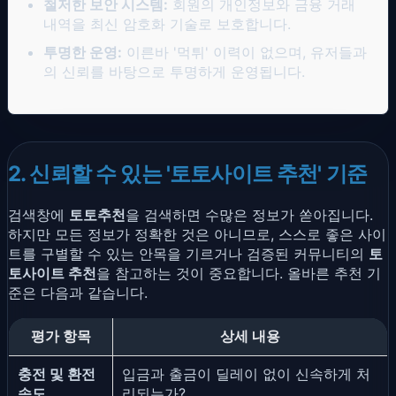
철저한 보안 시스템:
회원의 개인정보와 금융 거래
내역을 최신 암호화 기술로 보호합니다.
투명한 운영:
이른바 '먹튀' 이력이 없으며, 유저들과
의 신뢰를 바탕으로 투명하게 운영됩니다.
2. 신뢰할 수 있는 '토토사이트 추천' 기준
검색창에
토토추천
을 검색하면 수많은 정보가 쏟아집니다.
하지만 모든 정보가 정확한 것은 아니므로, 스스로 좋은 사이
트를 구별할 수 있는 안목을 기르거나 검증된 커뮤니티의
토
토사이트 추천
을 참고하는 것이 중요합니다. 올바른 추천 기
준은 다음과 같습니다.
평가 항목
상세 내용
충전 및 환전
입금과 출금이 딜레이 없이 신속하게 처
속도
리되는가?