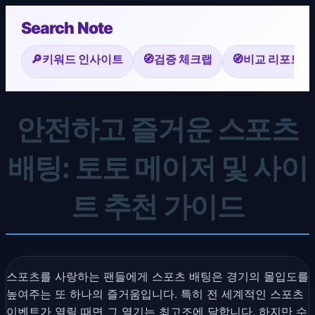
Search Note
🔎
키워드 인사이트
🧭
검증 체크랩
🧭
비교 리포트
안전하고 즐거운 스포츠
배팅: 토토 메이저 및 사이
트 추천 가이드
스포츠를 사랑하는 팬들에게 스포츠 배팅은 경기의 몰입도를
높여주는 또 하나의 즐거움입니다. 특히 전 세계적인 스포츠
이벤트가 열릴 때면 그 열기는 최고조에 달합니다. 하지만 수