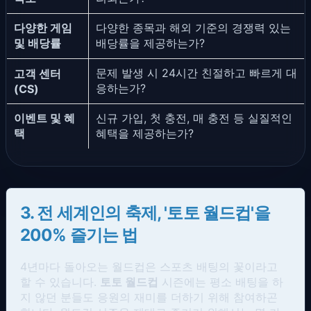
다양한 게임
다양한 종목과 해외 기준의 경쟁력 있는
및 배당률
배당률을 제공하는가?
문제 발생 시 24시간 친절하고 빠르게 대
고객 센터
응하는가?
(CS)
이벤트 및 혜
신규 가입, 첫 충전, 매 충전 등 실질적인
택
혜택을 제공하는가?
3. 전 세계인의 축제, '토토 월드컵'을
200% 즐기는 법
4년마다 돌아오는 월드컵은 스포츠 배팅의 꽃이라고
할 수 있습니다.
토토 월드컵
시즌에는 평소 배팅을 하
지 않던 분들도 응원의 재미를 더하기 위해 참여하곤