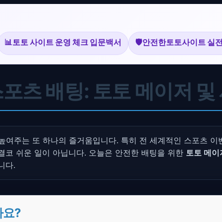
📊
토토 사이트 운영 체크 입문백서
🛡️
안전한토토사이트 실전
포츠 배팅: 토토 메이저 및
여주는 또 하나의 즐거움입니다. 특히 전 세계적인 스포츠 이벤
 결코 쉬운 일이 아닙니다. 오늘은 안전한 배팅을 위한
토토 메이
니다.
까요?