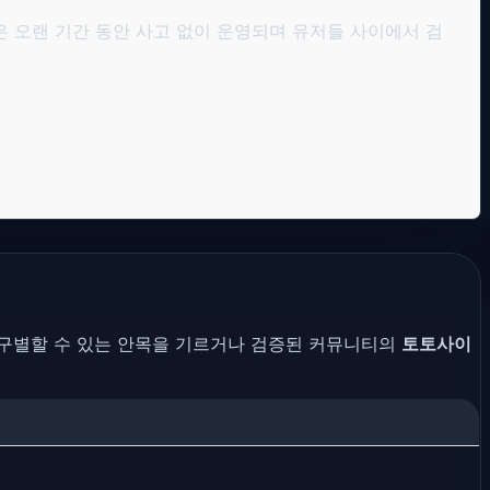
 오랜 기간 동안 사고 없이 운영되며 유저들 사이에서 검
 구별할 수 있는 안목을 기르거나 검증된 커뮤니티의
토토사이