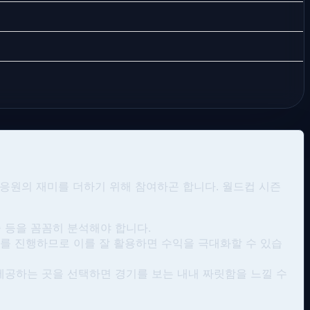
응원의 재미를 더하기 위해 참여하곤 합니다. 월드컵 시즌
 등을 꼼꼼히 분석해야 합니다.
트를 진행하므로 이를 잘 활용하면 수익을 극대화할 수 있습
 제공하는 곳을 선택하면 경기를 보는 내내 짜릿함을 느낄 수