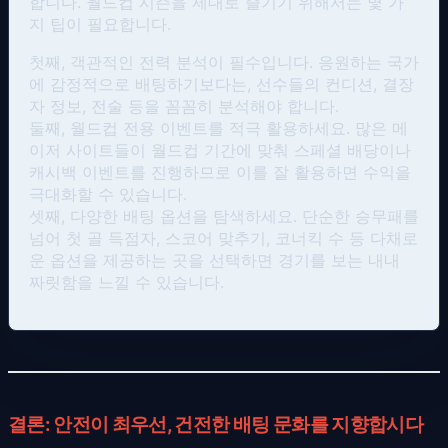
합니다. 월드컵 시즌을 제대로 즐기기 위해서는 몇 가
지 팁이 필요합니다.
첫째, 객관적인 전력 분석이 필수입니다. 응원하는 국가
에 감정적으로 배팅하기보다는, 선수들의 컨디션, 결장
자 정보, 전술 등을 꼼꼼히 분석해야 합니다.
둘째, 월드컵 전용 이벤트를 적극 활용하세요. 많은 메
이저 사이트들이 월드컵 기간에 맞춰 스페셜 배당이나
캐시백 이벤트를 진행하므로 이를 잘 활용하면 수익을
극대화할 수 있습니다.
셋째, 다양한 배팅 옵션을 탐색하세요. 단순한 승무패를
넘어 첫 골 득점자, 스코어 맞추기, 코너킥 수 등 다채로
운 옵션을 제공하는 곳을 선택하면 경기를 보는 내내
짜릿함을 느낄 수 있습니다.
결론: 안전이 최우선, 건전한 배팅 문화를 지향합시다