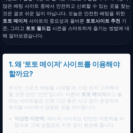
많은 배팅 사이트 중에서 안전하고 신뢰할 수 있는 곳을 찾는
것은 결코 쉬운 일이 아닙니다. 오늘은 안전한 배팅을 위한
토토 메이저
사이트의 중요성과 올바른
토토사이트 추천
기
준, 그리고
토토 월드컵
시즌을 스마트하게 즐기는 방법에 대
해 알아보겠습니다.
1. 왜 '토토 메이저' 사이트를 이용해야
할까요?
온라인 스포츠 배팅을 시작할 때 가장 먼저 고려해야
할 것은 단연 '안전'입니다. 이른바
토토 메이저
라고 불
리는 사이트들은 오랜 기간 동안 사고 없이 운영되며
유저들 사이에서 검증된 곳을 의미합니다.
막강한 자본력:
메이저 사이트는 탄탄한 자본력을 바
탕으로 고액 당첨금도 지연 없이 환전해 줍니다.