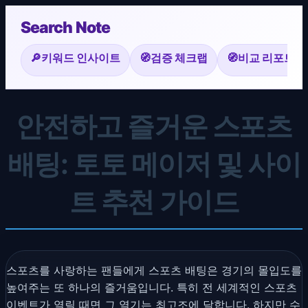
Search Note
🔎
키워드 인사이트
🧭
검증 체크랩
🧭
비교 리포트
안전하고 즐거운 스포츠
배팅: 토토 메이저 및 사이
트 추천 가이드
스포츠를 사랑하는 팬들에게 스포츠 배팅은 경기의 몰입도를
높여주는 또 하나의 즐거움입니다. 특히 전 세계적인 스포츠
이벤트가 열릴 때면 그 열기는 최고조에 달합니다. 하지만 수