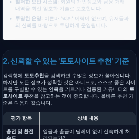
철저한 보안 시스템:
회원의 개인정보와 금융 거래
내역을 최신 암호화 기술로 보호합니다.
투명한 운영:
이른바 '먹튀' 이력이 없으며, 유저들과
의 신뢰를 바탕으로 투명하게 운영됩니다.
2. 신뢰할 수 있는 '토토사이트 추천' 기준
검색창에
토토추천
을 검색하면 수많은 정보가 쏟아집니다.
하지만 모든 정보가 정확한 것은 아니므로, 스스로 좋은 사이
트를 구별할 수 있는 안목을 기르거나 검증된 커뮤니티의
토
토사이트 추천
을 참고하는 것이 중요합니다. 올바른 추천 기
준은 다음과 같습니다.
평가 항목
상세 내용
충전 및 환전
입금과 출금이 딜레이 없이 신속하게 처
속도
리되는가?