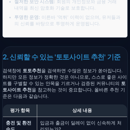
철저한 보안 시스템:
회원의 개인정보와 금융 거래
내역을 최신 암호화 기술로 보호합니다.
투명한 운영:
이른바 '먹튀' 이력이 없으며, 유저들과
의 신뢰를 바탕으로 투명하게 운영됩니다.
2. 신뢰할 수 있는 '토토사이트 추천' 기준
검색창에
토토추천
을 검색하면 수많은 정보가 쏟아집니다.
하지만 모든 정보가 정확한 것은 아니므로, 스스로 좋은 사이
트를 구별할 수 있는 안목을 기르거나 검증된 커뮤니티의
토
토사이트 추천
을 참고하는 것이 중요합니다. 올바른 추천 기
준은 다음과 같습니다.
평가 항목
상세 내용
충전 및 환전
입금과 출금이 딜레이 없이 신속하게 처
속도
리되는가?