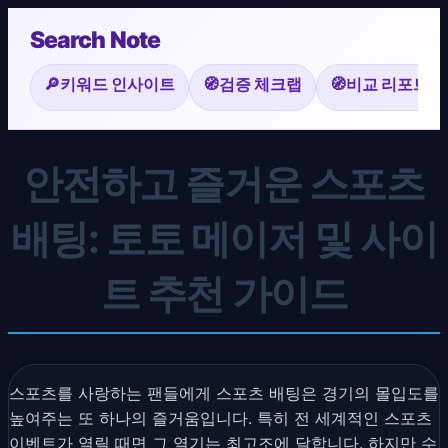
Search Note
🔎
키워드 인사이트
🧭
검증 체크랩
🧭
비교 리포트
안전하고 즐거운 스포츠
배팅: 토토 메이저 및 사이
트 추천 가이드
스포츠를 사랑하는 팬들에게 스포츠 배팅은 경기의 몰입도를
높여주는 또 하나의 즐거움입니다. 특히 전 세계적인 스포츠
이벤트가 열릴 때면 그 열기는 최고조에 달합니다. 하지만 수