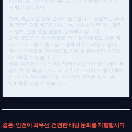
합니다. 월드컵 시즌을 제대로 즐기기 위해서는 몇 가
지 팁이 필요합니다.
첫째, 객관적인 전력 분석이 필수입니다. 응원하는 국가
에 감정적으로 배팅하기보다는, 선수들의 컨디션, 결장
자 정보, 전술 등을 꼼꼼히 분석해야 합니다.
둘째, 월드컵 전용 이벤트를 적극 활용하세요. 많은 메
이저 사이트들이 월드컵 기간에 맞춰 스페셜 배당이나
캐시백 이벤트를 진행하므로 이를 잘 활용하면 수익을
극대화할 수 있습니다.
셋째, 다양한 배팅 옵션을 탐색하세요. 단순한 승무패를
넘어 첫 골 득점자, 스코어 맞추기, 코너킥 수 등 다채로
운 옵션을 제공하는 곳을 선택하면 경기를 보는 내내
짜릿함을 느낄 수 있습니다.
결론: 안전이 최우선, 건전한 배팅 문화를 지향합시다