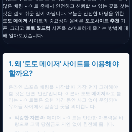
많은 배팅 사이트 중에서 안전하고 신뢰할 수 있는 곳을 찾는
것은 결코 쉬운 일이 아닙니다. 오늘은 안전한 배팅을 위한
토토 메이저
사이트의 중요성과 올바른
토토사이트 추천
기
준, 그리고
토토 월드컵
시즌을 스마트하게 즐기는 방법에 대
해 알아보겠습니다.
1. 왜 '토토 메이저' 사이트를 이용해야
할까요?
온라인 스포츠 배팅을 시작할 때 가장 먼저 고려해야
할 것은 단연 '안전'입니다. 이른바
토토 메이저
라고 불
리는 사이트들은 오랜 기간 동안 사고 없이 운영되며
유저들 사이에서 검증된 곳을 의미합니다.
막강한 자본력:
메이저 사이트는 탄탄한 자본력을 바
탕으로 고액 당첨금도 지연 없이 환전해 줍니다.