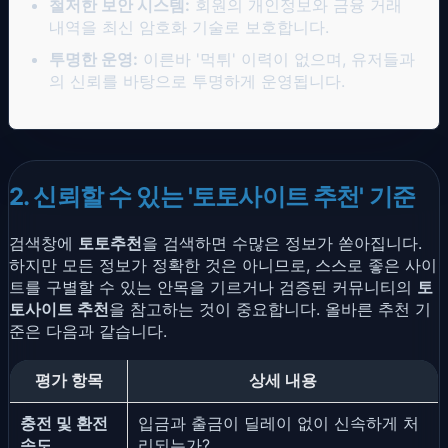
철저한 보안 시스템:
회원의 개인정보와 금융 거래
내역을 최신 암호화 기술로 보호합니다.
투명한 운영:
이른바 '먹튀' 이력이 없으며, 유저들과
의 신뢰를 바탕으로 투명하게 운영됩니다.
2. 신뢰할 수 있는 '토토사이트 추천' 기준
검색창에
토토추천
을 검색하면 수많은 정보가 쏟아집니다.
하지만 모든 정보가 정확한 것은 아니므로, 스스로 좋은 사이
트를 구별할 수 있는 안목을 기르거나 검증된 커뮤니티의
토
토사이트 추천
을 참고하는 것이 중요합니다. 올바른 추천 기
준은 다음과 같습니다.
평가 항목
상세 내용
충전 및 환전
입금과 출금이 딜레이 없이 신속하게 처
속도
리되는가?