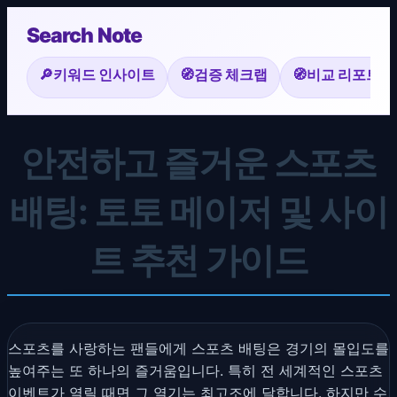
Search Note
🔎
키워드 인사이트
🧭
검증 체크랩
🧭
비교 리포트
안전하고 즐거운 스포츠
배팅: 토토 메이저 및 사이
트 추천 가이드
스포츠를 사랑하는 팬들에게 스포츠 배팅은 경기의 몰입도를
높여주는 또 하나의 즐거움입니다. 특히 전 세계적인 스포츠
이벤트가 열릴 때면 그 열기는 최고조에 달합니다. 하지만 수