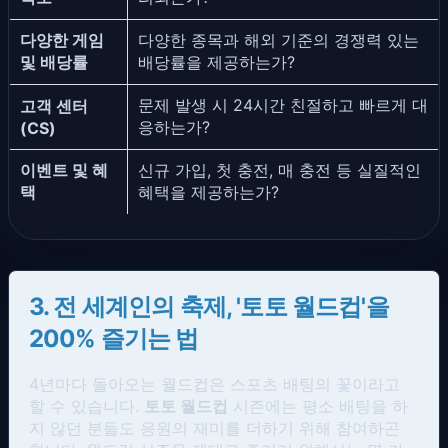
다양한 게임
다양한 종목과 해외 기준의 경쟁력 있는
및 배당률
배당률을 제공하는가?
문제 발생 시 24시간 친절하고 빠르게 대
고객 센터
응하는가?
(CS)
이벤트 및 혜
신규 가입, 첫 충전, 매 충전 등 실질적인
택
혜택을 제공하는가?
3. 전 세계인의 축제, '토토 월드컵'을
200% 즐기는 법
4년마다 돌아오는 월드컵은 스포츠 배팅의 꽃이라고
할 수 있습니다.
토토 월드컵
시즌에는 평소 배팅을 하
지 않던 분들도 응원의 재미를 더하기 위해 참여하곤