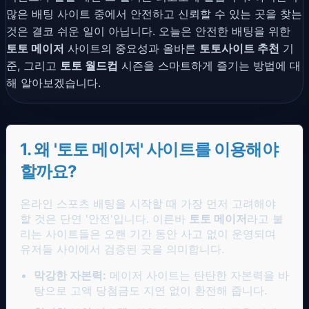
많은 배팅 사이트 중에서 안전하고 신뢰할 수 있는 곳을 찾는
것은 결코 쉬운 일이 아닙니다. 오늘은 안전한 배팅을 위한
토토 메이저
사이트의 중요성과 올바른
토토사이트 추천
기
준, 그리고
토토 월드컵
시즌을 스마트하게 즐기는 방법에 대
해 알아보겠습니다.
1. 왜 '토토 메이저' 사이트를 이용해야
할까요?
온라인 스포츠 배팅을 시작할 때 가장 먼저 고려해야
할 것은 단연 '안전'입니다. 이른바
토토 메이저
라고 불
리는 사이트들은 오랜 기간 동안 사고 없이 운영되며
유저들 사이에서 검증된 곳을 의미합니다.
막강한 자본력:
메이저 사이트는 탄탄한 자본력을 바
탕으로 고액 당첨금도 지연 없이 환전해 줍니다.