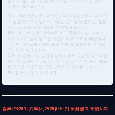
합니다. 월드컵 시즌을 제대로 즐기기 위해서는 몇 가
지 팁이 필요합니다.
첫째, 객관적인 전력 분석이 필수입니다. 응원하는 국가
에 감정적으로 배팅하기보다는, 선수들의 컨디션, 결장
자 정보, 전술 등을 꼼꼼히 분석해야 합니다.
둘째, 월드컵 전용 이벤트를 적극 활용하세요. 많은 메
이저 사이트들이 월드컵 기간에 맞춰 스페셜 배당이나
캐시백 이벤트를 진행하므로 이를 잘 활용하면 수익을
극대화할 수 있습니다.
셋째, 다양한 배팅 옵션을 탐색하세요. 단순한 승무패를
넘어 첫 골 득점자, 스코어 맞추기, 코너킥 수 등 다채로
운 옵션을 제공하는 곳을 선택하면 경기를 보는 내내
짜릿함을 느낄 수 있습니다.
결론: 안전이 최우선, 건전한 배팅 문화를 지향합시다