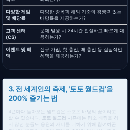
다양한 게임
다양한 종목과 해외 기준의 경쟁력 있는
및 배당률
배당률을 제공하는가?
문제 발생 시 24시간 친절하고 빠르게 대
고객 센터
응하는가?
(CS)
이벤트 및 혜
신규 가입, 첫 충전, 매 충전 등 실질적인
택
혜택을 제공하는가?
3. 전 세계인의 축제, '토토 월드컵'을
200% 즐기는 법
4년마다 돌아오는 월드컵은 스포츠 배팅의 꽃이라고
할 수 있습니다.
토토 월드컵
시즌에는 평소 배팅을 하
지 않던 분들도 응원의 재미를 더하기 위해 참여하곤