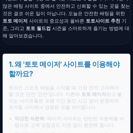
많은 배팅 사이트 중에서 안전하고 신뢰할 수 있는 곳을 찾는
것은 결코 쉬운 일이 아닙니다. 오늘은 안전한 배팅을 위한
토토 메이저
사이트의 중요성과 올바른
토토사이트 추천
기
준, 그리고
토토 월드컵
시즌을 스마트하게 즐기는 방법에 대
해 알아보겠습니다.
1. 왜 '토토 메이저' 사이트를 이용해야
할까요?
온라인 스포츠 배팅을 시작할 때 가장 먼저 고려해야
할 것은 단연 '안전'입니다. 이른바
토토 메이저
라고 불
리는 사이트들은 오랜 기간 동안 사고 없이 운영되며
유저들 사이에서 검증된 곳을 의미합니다.
막강한 자본력:
메이저 사이트는 탄탄한 자본력을 바
탕으로 고액 당첨금도 지연 없이 환전해 줍니다.