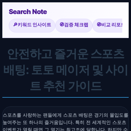
Search Note
🔎
키워드 인사이트
🧭
검증 체크랩
🧭
비교 리포트
안전하고 즐거운 스포츠
배팅: 토토 메이저 및 사이
트 추천 가이드
스포츠를 사랑하는 팬들에게 스포츠 배팅은 경기의 몰입도를
높여주는 또 하나의 즐거움입니다. 특히 전 세계적인 스포츠
이벤트가 열릴 때면 그 열기는 최고조에 달합니다. 하지만 수