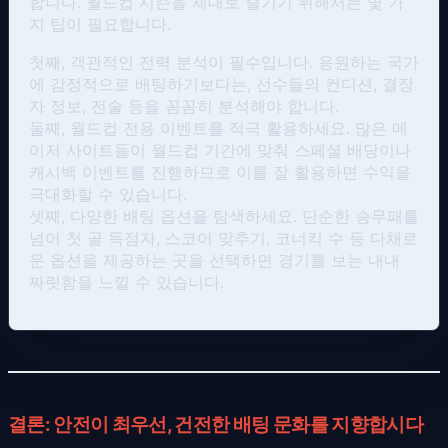
합니다. 월드컵 시즌을 제대로 즐기기 위해서는 몇 가
지 팁이 필요합니다.
첫째, 객관적인 전력 분석이 필수입니다. 응원하는 국가
에 감정적으로 배팅하기보다는, 선수들의 컨디션, 결장
자 정보, 전술 등을 꼼꼼히 분석해야 합니다.
둘째, 월드컵 전용 이벤트를 적극 활용하세요. 많은 메
이저 사이트들이 월드컵 기간에 맞춰 스페셜 배당이나
캐시백 이벤트를 진행하므로 이를 잘 활용하면 수익을
극대화할 수 있습니다.
셋째, 다양한 배팅 옵션을 탐색하세요. 단순한 승무패를
넘어 첫 골 득점자, 스코어 맞추기, 코너킥 수 등 다채로
운 옵션을 제공하는 곳을 선택하면 경기를 보는 내내
짜릿함을 느낄 수 있습니다.
결론: 안전이 최우선, 건전한 배팅 문화를 지향합시다