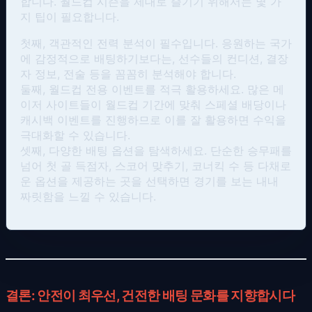
합니다. 월드컵 시즌을 제대로 즐기기 위해서는 몇 가
지 팁이 필요합니다.
첫째, 객관적인 전력 분석이 필수입니다. 응원하는 국가
에 감정적으로 배팅하기보다는, 선수들의 컨디션, 결장
자 정보, 전술 등을 꼼꼼히 분석해야 합니다.
둘째, 월드컵 전용 이벤트를 적극 활용하세요. 많은 메
이저 사이트들이 월드컵 기간에 맞춰 스페셜 배당이나
캐시백 이벤트를 진행하므로 이를 잘 활용하면 수익을
극대화할 수 있습니다.
셋째, 다양한 배팅 옵션을 탐색하세요. 단순한 승무패를
넘어 첫 골 득점자, 스코어 맞추기, 코너킥 수 등 다채로
운 옵션을 제공하는 곳을 선택하면 경기를 보는 내내
짜릿함을 느낄 수 있습니다.
결론: 안전이 최우선, 건전한 배팅 문화를 지향합시다