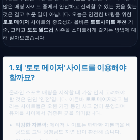
많은 배팅 사이트 중에서 안전하고 신뢰할 수 있는 곳을 찾는
것은 결코 쉬운 일이 아닙니다. 오늘은 안전한 배팅을 위한
토토 메이저
사이트의 중요성과 올바른
토토사이트 추천
기
준, 그리고
토토 월드컵
시즌을 스마트하게 즐기는 방법에 대
해 알아보겠습니다.
1. 왜 '토토 메이저' 사이트를 이용해야
할까요?
온라인 스포츠 배팅을 시작할 때 가장 먼저 고려해야
할 것은 단연 '안전'입니다. 이른바
토토 메이저
라고 불
리는 사이트들은 오랜 기간 동안 사고 없이 운영되며
유저들 사이에서 검증된 곳을 의미합니다.
막강한 자본력:
메이저 사이트는 탄탄한 자본력을 바
탕으로 고액 당첨금도 지연 없이 환전해 줍니다.