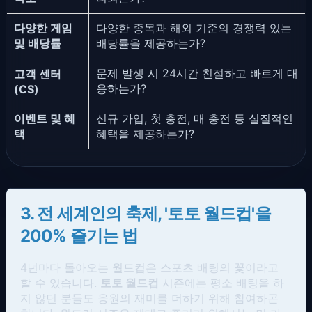
다양한 게임
다양한 종목과 해외 기준의 경쟁력 있는
및 배당률
배당률을 제공하는가?
문제 발생 시 24시간 친절하고 빠르게 대
고객 센터
응하는가?
(CS)
이벤트 및 혜
신규 가입, 첫 충전, 매 충전 등 실질적인
택
혜택을 제공하는가?
3. 전 세계인의 축제, '토토 월드컵'을
200% 즐기는 법
4년마다 돌아오는 월드컵은 스포츠 배팅의 꽃이라고
할 수 있습니다.
토토 월드컵
시즌에는 평소 배팅을 하
지 않던 분들도 응원의 재미를 더하기 위해 참여하곤