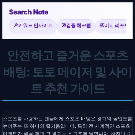
Search Note
🔎
키워드 인사이트
🧭
검증 체크랩
🧭
비교 리포트
안전하고 즐거운 스포츠
배팅: 토토 메이저 및 사이
트 추천 가이드
스포츠를 사랑하는 팬들에게 스포츠 배팅은 경기의 몰입도를
높여주는 또 하나의 즐거움입니다. 특히 전 세계적인 스포츠
이벤트가 열릴 때면 그 열기는 최고조에 달합니다. 하지만 수