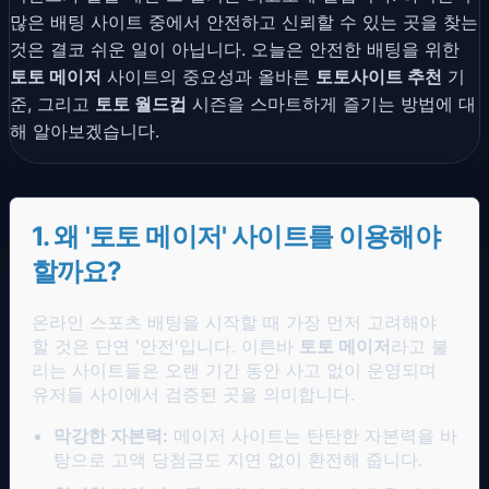
많은 배팅 사이트 중에서 안전하고 신뢰할 수 있는 곳을 찾는
것은 결코 쉬운 일이 아닙니다. 오늘은 안전한 배팅을 위한
토토 메이저
사이트의 중요성과 올바른
토토사이트 추천
기
준, 그리고
토토 월드컵
시즌을 스마트하게 즐기는 방법에 대
해 알아보겠습니다.
1. 왜 '토토 메이저' 사이트를 이용해야
할까요?
온라인 스포츠 배팅을 시작할 때 가장 먼저 고려해야
할 것은 단연 '안전'입니다. 이른바
토토 메이저
라고 불
리는 사이트들은 오랜 기간 동안 사고 없이 운영되며
유저들 사이에서 검증된 곳을 의미합니다.
막강한 자본력:
메이저 사이트는 탄탄한 자본력을 바
탕으로 고액 당첨금도 지연 없이 환전해 줍니다.