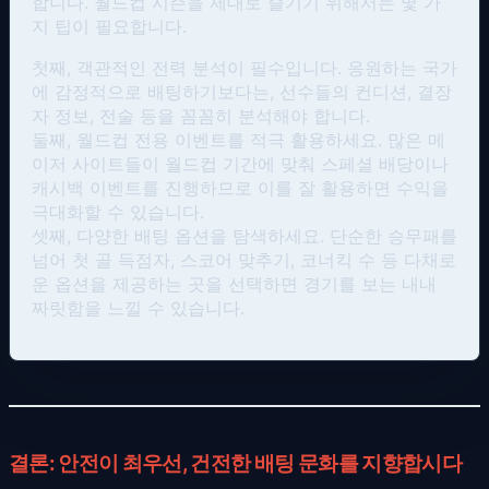
합니다. 월드컵 시즌을 제대로 즐기기 위해서는 몇 가
지 팁이 필요합니다.
첫째, 객관적인 전력 분석이 필수입니다. 응원하는 국가
에 감정적으로 배팅하기보다는, 선수들의 컨디션, 결장
자 정보, 전술 등을 꼼꼼히 분석해야 합니다.
둘째, 월드컵 전용 이벤트를 적극 활용하세요. 많은 메
이저 사이트들이 월드컵 기간에 맞춰 스페셜 배당이나
캐시백 이벤트를 진행하므로 이를 잘 활용하면 수익을
극대화할 수 있습니다.
셋째, 다양한 배팅 옵션을 탐색하세요. 단순한 승무패를
넘어 첫 골 득점자, 스코어 맞추기, 코너킥 수 등 다채로
운 옵션을 제공하는 곳을 선택하면 경기를 보는 내내
짜릿함을 느낄 수 있습니다.
결론: 안전이 최우선, 건전한 배팅 문화를 지향합시다