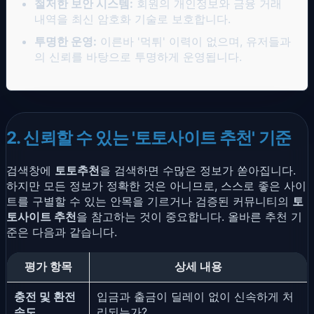
철저한 보안 시스템:
회원의 개인정보와 금융 거래
내역을 최신 암호화 기술로 보호합니다.
투명한 운영:
이른바 '먹튀' 이력이 없으며, 유저들과
의 신뢰를 바탕으로 투명하게 운영됩니다.
2. 신뢰할 수 있는 '토토사이트 추천' 기준
검색창에
토토추천
을 검색하면 수많은 정보가 쏟아집니다.
하지만 모든 정보가 정확한 것은 아니므로, 스스로 좋은 사이
트를 구별할 수 있는 안목을 기르거나 검증된 커뮤니티의
토
토사이트 추천
을 참고하는 것이 중요합니다. 올바른 추천 기
준은 다음과 같습니다.
평가 항목
상세 내용
충전 및 환전
입금과 출금이 딜레이 없이 신속하게 처
속도
리되는가?