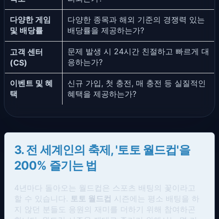
다양한 게임
다양한 종목과 해외 기준의 경쟁력 있는
및 배당률
배당률을 제공하는가?
문제 발생 시 24시간 친절하고 빠르게 대
고객 센터
응하는가?
(CS)
이벤트 및 혜
신규 가입, 첫 충전, 매 충전 등 실질적인
택
혜택을 제공하는가?
3. 전 세계인의 축제, '토토 월드컵'을
200% 즐기는 법
4년마다 돌아오는 월드컵은 스포츠 배팅의 꽃이라고
할 수 있습니다.
토토 월드컵
시즌에는 평소 배팅을 하
지 않던 분들도 응원의 재미를 더하기 위해 참여하곤