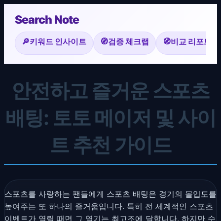
Search Note
🔎
키워드 인사이트
🧭
검증 체크랩
🧭
비교 리포트
안전하고 즐거운 스포츠
배팅: 토토 메이저 및 사이
트 추천 가이드
스포츠를 사랑하는 팬들에게 스포츠 배팅은 경기의 몰입도를
높여주는 또 하나의 즐거움입니다. 특히 전 세계적인 스포츠
이벤트가 열릴 때면 그 열기는 최고조에 달합니다. 하지만 수