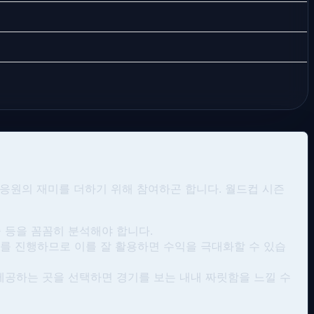
응원의 재미를 더하기 위해 참여하곤 합니다. 월드컵 시즌
 등을 꼼꼼히 분석해야 합니다.
트를 진행하므로 이를 잘 활용하면 수익을 극대화할 수 있습
 제공하는 곳을 선택하면 경기를 보는 내내 짜릿함을 느낄 수