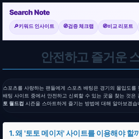
Search Note
🔎
키워드 인사이트
🧭
검증 체크랩
🧭
비교 리포트
안전하고 즐거운 스
스포츠를 사랑하는 팬들에게 스포츠 배팅은 경기의 몰입도를 높
배팅 사이트 중에서 안전하고 신뢰할 수 있는 곳을 찾는 것은
토 월드컵
시즌을 스마트하게 즐기는 방법에 대해 알아보겠습
1. 왜 '토토 메이저' 사이트를 이용해야 할