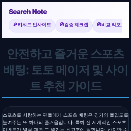
Search Note
🔎
키워드 인사이트
🧭
검증 체크랩
🧭
비교 리포트
안전하고 즐거운 스포츠
배팅: 토토 메이저 및 사이
트 추천 가이드
스포츠를 사랑하는 팬들에게 스포츠 배팅은 경기의 몰입도를
높여주는 또 하나의 즐거움입니다. 특히 전 세계적인 스포츠
이벤트가 열릴 때면 그 열기는 최고조에 달합니다. 하지만 수