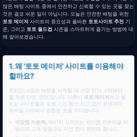
많은 배팅 사이트 중에서 안전하고 신뢰할 수 있는 곳을 찾는
것은 결코 쉬운 일이 아닙니다. 오늘은 안전한 배팅을 위한
토토 메이저
사이트의 중요성과 올바른
토토사이트 추천
기
준, 그리고
토토 월드컵
시즌을 스마트하게 즐기는 방법에 대
해 알아보겠습니다.
1. 왜 '토토 메이저' 사이트를 이용해야
할까요?
온라인 스포츠 배팅을 시작할 때 가장 먼저 고려해야
할 것은 단연 '안전'입니다. 이른바
토토 메이저
라고 불
리는 사이트들은 오랜 기간 동안 사고 없이 운영되며
유저들 사이에서 검증된 곳을 의미합니다.
막강한 자본력:
메이저 사이트는 탄탄한 자본력을 바
탕으로 고액 당첨금도 지연 없이 환전해 줍니다.