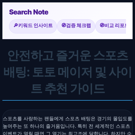
Search Note
🔎
키워드 인사이트
🧭
검증 체크랩
🧭
비교 리포트
안전하고 즐거운 스포츠
배팅: 토토 메이저 및 사이
트 추천 가이드
스포츠를 사랑하는 팬들에게 스포츠 배팅은 경기의 몰입도를
높여주는 또 하나의 즐거움입니다. 특히 전 세계적인 스포츠
이벤트가 열릴 때면 그 열기는 최고조에 달합니다. 하지만 수