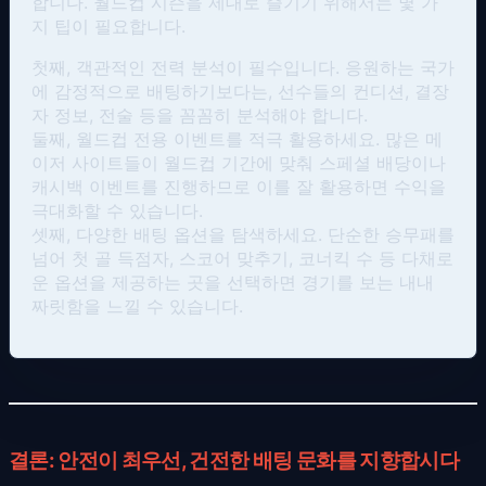
합니다. 월드컵 시즌을 제대로 즐기기 위해서는 몇 가
지 팁이 필요합니다.
첫째, 객관적인 전력 분석이 필수입니다. 응원하는 국가
에 감정적으로 배팅하기보다는, 선수들의 컨디션, 결장
자 정보, 전술 등을 꼼꼼히 분석해야 합니다.
둘째, 월드컵 전용 이벤트를 적극 활용하세요. 많은 메
이저 사이트들이 월드컵 기간에 맞춰 스페셜 배당이나
캐시백 이벤트를 진행하므로 이를 잘 활용하면 수익을
극대화할 수 있습니다.
셋째, 다양한 배팅 옵션을 탐색하세요. 단순한 승무패를
넘어 첫 골 득점자, 스코어 맞추기, 코너킥 수 등 다채로
운 옵션을 제공하는 곳을 선택하면 경기를 보는 내내
짜릿함을 느낄 수 있습니다.
결론: 안전이 최우선, 건전한 배팅 문화를 지향합시다