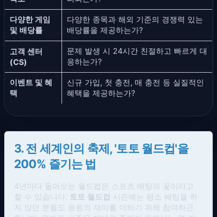
다양한 게임
다양한 종목과 해외 기준의 경쟁력 있는
및 배당률
배당률을 제공하는가?
문제 발생 시 24시간 친절하고 빠르게 대
고객 센터
응하는가?
(CS)
이벤트 및 혜
신규 가입, 첫 충전, 매 충전 등 실질적인
택
혜택을 제공하는가?
3. 전 세계인의 축제, '토토 월드컵'을
200% 즐기는 법
4년마다 돌아오는 월드컵은 스포츠 배팅의 꽃이라고
할 수 있습니다.
토토 월드컵
시즌에는 평소 배팅을 하
지 않던 분들도 응원의 재미를 더하기 위해 참여하곤