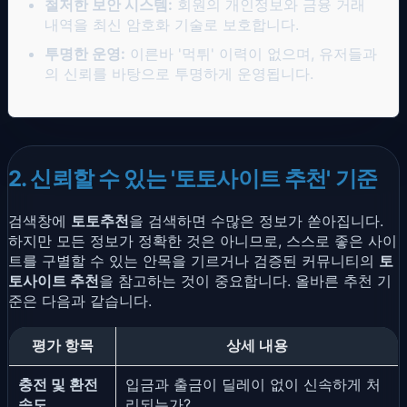
철저한 보안 시스템:
회원의 개인정보와 금융 거래
내역을 최신 암호화 기술로 보호합니다.
투명한 운영:
이른바 '먹튀' 이력이 없으며, 유저들과
의 신뢰를 바탕으로 투명하게 운영됩니다.
2. 신뢰할 수 있는 '토토사이트 추천' 기준
검색창에
토토추천
을 검색하면 수많은 정보가 쏟아집니다.
하지만 모든 정보가 정확한 것은 아니므로, 스스로 좋은 사이
트를 구별할 수 있는 안목을 기르거나 검증된 커뮤니티의
토
토사이트 추천
을 참고하는 것이 중요합니다. 올바른 추천 기
준은 다음과 같습니다.
평가 항목
상세 내용
충전 및 환전
입금과 출금이 딜레이 없이 신속하게 처
속도
리되는가?