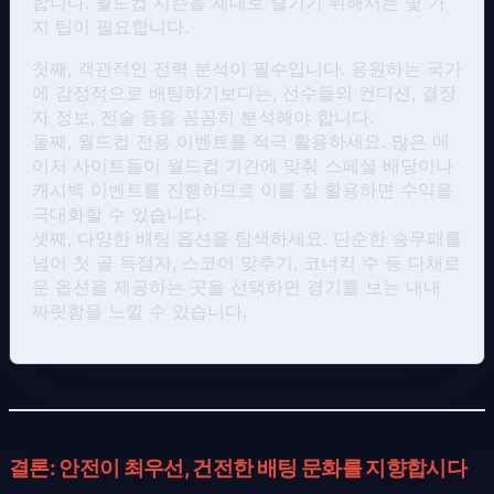
합니다. 월드컵 시즌을 제대로 즐기기 위해서는 몇 가
지 팁이 필요합니다.
첫째, 객관적인 전력 분석이 필수입니다. 응원하는 국가
에 감정적으로 배팅하기보다는, 선수들의 컨디션, 결장
자 정보, 전술 등을 꼼꼼히 분석해야 합니다.
둘째, 월드컵 전용 이벤트를 적극 활용하세요. 많은 메
이저 사이트들이 월드컵 기간에 맞춰 스페셜 배당이나
캐시백 이벤트를 진행하므로 이를 잘 활용하면 수익을
극대화할 수 있습니다.
셋째, 다양한 배팅 옵션을 탐색하세요. 단순한 승무패를
넘어 첫 골 득점자, 스코어 맞추기, 코너킥 수 등 다채로
운 옵션을 제공하는 곳을 선택하면 경기를 보는 내내
짜릿함을 느낄 수 있습니다.
결론: 안전이 최우선, 건전한 배팅 문화를 지향합시다