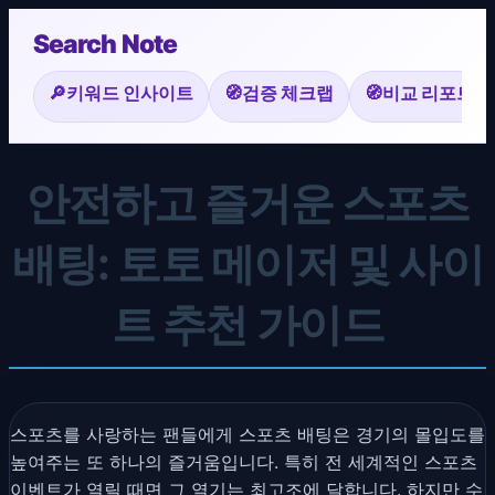
Search Note
🔎
키워드 인사이트
🧭
검증 체크랩
🧭
비교 리포트
안전하고 즐거운 스포츠
배팅: 토토 메이저 및 사이
트 추천 가이드
스포츠를 사랑하는 팬들에게 스포츠 배팅은 경기의 몰입도를
높여주는 또 하나의 즐거움입니다. 특히 전 세계적인 스포츠
이벤트가 열릴 때면 그 열기는 최고조에 달합니다. 하지만 수