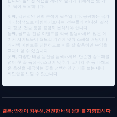
합니다. 월드컵 시즌을 제대로 즐기기 위해서는 몇 가
지 팁이 필요합니다.
첫째, 객관적인 전력 분석이 필수입니다. 응원하는 국가
에 감정적으로 배팅하기보다는, 선수들의 컨디션, 결장
자 정보, 전술 등을 꼼꼼히 분석해야 합니다.
둘째, 월드컵 전용 이벤트를 적극 활용하세요. 많은 메
이저 사이트들이 월드컵 기간에 맞춰 스페셜 배당이나
캐시백 이벤트를 진행하므로 이를 잘 활용하면 수익을
극대화할 수 있습니다.
셋째, 다양한 배팅 옵션을 탐색하세요. 단순한 승무패를
넘어 첫 골 득점자, 스코어 맞추기, 코너킥 수 등 다채로
운 옵션을 제공하는 곳을 선택하면 경기를 보는 내내
짜릿함을 느낄 수 있습니다.
결론: 안전이 최우선, 건전한 배팅 문화를 지향합시다