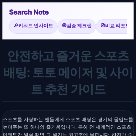
Search Note
🔎
키워드 인사이트
🧭
검증 체크랩
🧭
비교 리포트
안전하고 즐거운 스포츠
배팅: 토토 메이저 및 사이
트 추천 가이드
스포츠를 사랑하는 팬들에게 스포츠 배팅은 경기의 몰입도를
높여주는 또 하나의 즐거움입니다. 특히 전 세계적인 스포츠
이벤트가 열릴 때면 그 열기는 최고조에 달합니다. 하지만 수