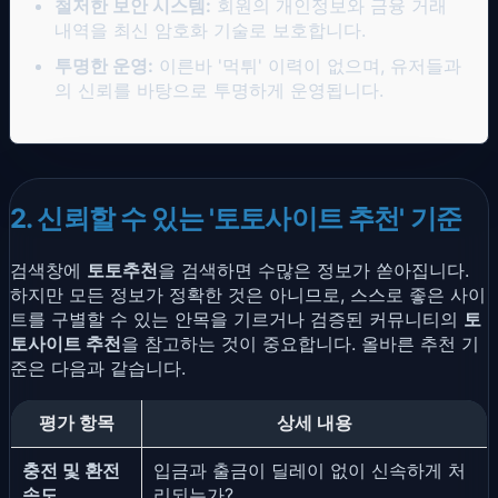
철저한 보안 시스템:
회원의 개인정보와 금융 거래
내역을 최신 암호화 기술로 보호합니다.
투명한 운영:
이른바 '먹튀' 이력이 없으며, 유저들과
의 신뢰를 바탕으로 투명하게 운영됩니다.
2. 신뢰할 수 있는 '토토사이트 추천' 기준
검색창에
토토추천
을 검색하면 수많은 정보가 쏟아집니다.
하지만 모든 정보가 정확한 것은 아니므로, 스스로 좋은 사이
트를 구별할 수 있는 안목을 기르거나 검증된 커뮤니티의
토
토사이트 추천
을 참고하는 것이 중요합니다. 올바른 추천 기
준은 다음과 같습니다.
평가 항목
상세 내용
충전 및 환전
입금과 출금이 딜레이 없이 신속하게 처
속도
리되는가?