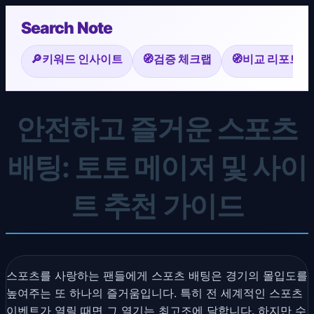
Search Note
🔎
키워드 인사이트
🧭
검증 체크랩
🧭
비교 리포트
안전하고 즐거운 스포츠
배팅: 토토 메이저 및 사이
트 추천 가이드
스포츠를 사랑하는 팬들에게 스포츠 배팅은 경기의 몰입도를
높여주는 또 하나의 즐거움입니다. 특히 전 세계적인 스포츠
이벤트가 열릴 때면 그 열기는 최고조에 달합니다. 하지만 수