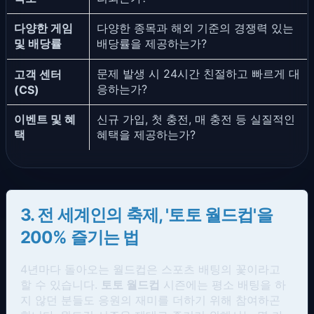
다양한 게임
다양한 종목과 해외 기준의 경쟁력 있는
및 배당률
배당률을 제공하는가?
문제 발생 시 24시간 친절하고 빠르게 대
고객 센터
응하는가?
(CS)
이벤트 및 혜
신규 가입, 첫 충전, 매 충전 등 실질적인
택
혜택을 제공하는가?
3. 전 세계인의 축제, '토토 월드컵'을
200% 즐기는 법
4년마다 돌아오는 월드컵은 스포츠 배팅의 꽃이라고
할 수 있습니다.
토토 월드컵
시즌에는 평소 배팅을 하
지 않던 분들도 응원의 재미를 더하기 위해 참여하곤