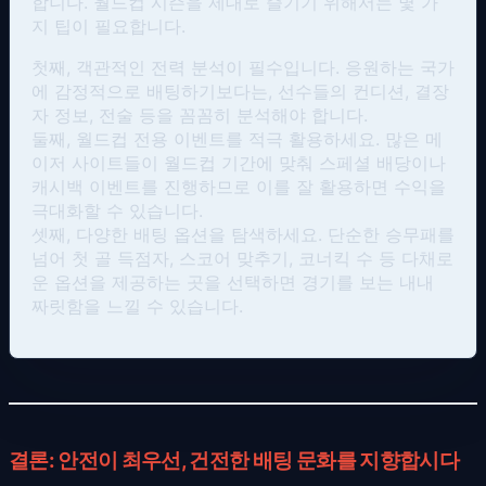
합니다. 월드컵 시즌을 제대로 즐기기 위해서는 몇 가
지 팁이 필요합니다.
첫째, 객관적인 전력 분석이 필수입니다. 응원하는 국가
에 감정적으로 배팅하기보다는, 선수들의 컨디션, 결장
자 정보, 전술 등을 꼼꼼히 분석해야 합니다.
둘째, 월드컵 전용 이벤트를 적극 활용하세요. 많은 메
이저 사이트들이 월드컵 기간에 맞춰 스페셜 배당이나
캐시백 이벤트를 진행하므로 이를 잘 활용하면 수익을
극대화할 수 있습니다.
셋째, 다양한 배팅 옵션을 탐색하세요. 단순한 승무패를
넘어 첫 골 득점자, 스코어 맞추기, 코너킥 수 등 다채로
운 옵션을 제공하는 곳을 선택하면 경기를 보는 내내
짜릿함을 느낄 수 있습니다.
결론: 안전이 최우선, 건전한 배팅 문화를 지향합시다