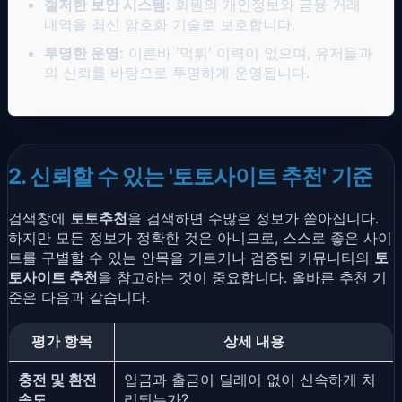
철저한 보안 시스템:
회원의 개인정보와 금융 거래
내역을 최신 암호화 기술로 보호합니다.
투명한 운영:
이른바 '먹튀' 이력이 없으며, 유저들과
의 신뢰를 바탕으로 투명하게 운영됩니다.
2. 신뢰할 수 있는 '토토사이트 추천' 기준
검색창에
토토추천
을 검색하면 수많은 정보가 쏟아집니다.
하지만 모든 정보가 정확한 것은 아니므로, 스스로 좋은 사이
트를 구별할 수 있는 안목을 기르거나 검증된 커뮤니티의
토
토사이트 추천
을 참고하는 것이 중요합니다. 올바른 추천 기
준은 다음과 같습니다.
평가 항목
상세 내용
충전 및 환전
입금과 출금이 딜레이 없이 신속하게 처
속도
리되는가?