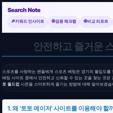
Search Note
🔎
키워드 인사이트
🧭
검증 체크랩
🧭
비교 리포트
안전하고 즐거운 스
스포츠를 사랑하는 팬들에게 스포츠 배팅은 경기의 몰입도를 높
배팅 사이트 중에서 안전하고 신뢰할 수 있는 곳을 찾는 것은
토 월드컵
시즌을 스마트하게 즐기는 방법에 대해 알아보겠습
1. 왜 '토토 메이저' 사이트를 이용해야 할