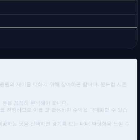
응원의 재미를 더하기 위해 참여하곤 합니다. 월드컵 시즌
 등을 꼼꼼히 분석해야 합니다.
트를 진행하므로 이를 잘 활용하면 수익을 극대화할 수 있습
 제공하는 곳을 선택하면 경기를 보는 내내 짜릿함을 느낄 수