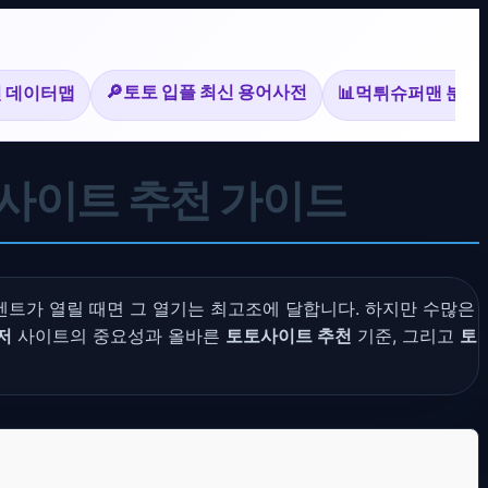
🔎
토토 입플 최신 용어사전
 데이터맵
📊
먹튀슈퍼맨 분석
 사이트 추천 가이드
트가 열릴 때면 그 열기는 최고조에 달합니다. 하지만 수많은
저
사이트의 중요성과 올바른
토토사이트 추천
기준, 그리고
토