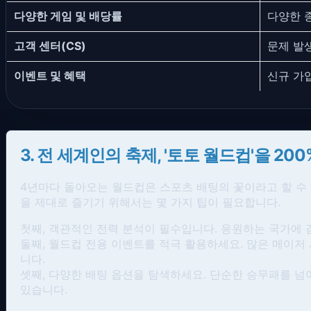
다양한 게임 및 배당률
다양한 
고객 센터(CS)
문제 발
이벤트 및 혜택
신규 가입
3. 전 세계인의 축제, '토토 월드컵'을 20
4년마다 돌아오는 월드컵은 스포츠 배팅의 꽃이라고 할 수
을 제대로 즐기기 위해서는 몇 가지 팁이 필요합니다.
첫째, 객관적인 전력 분석이 필수입니다. 응원하는 국가에 
둘째, 월드컵 전용 이벤트를 적극 활용하세요. 많은 메이
니다.
셋째, 다양한 배팅 옵션을 탐색하세요. 단순한 승무패를 넘어
있습니다.