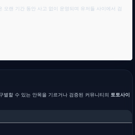
 오랜 기간 동안 사고 없이 운영되며 유저들 사이에서 검
 구별할 수 있는 안목을 기르거나 검증된 커뮤니티의
토토사이