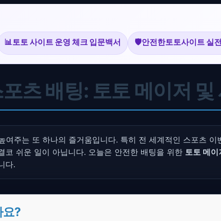
📊
토토 사이트 운영 체크 입문백서
🛡️
안전한토토사이트 실전
포츠 배팅: 토토 메이저 및
여주는 또 하나의 즐거움입니다. 특히 전 세계적인 스포츠 이벤
 결코 쉬운 일이 아닙니다. 오늘은 안전한 배팅을 위한
토토 메이
니다.
까요?