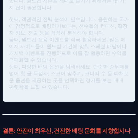
합니다. 월드컵 시즌을 제대로 즐기기 위해서는 몇 가
지 팁이 필요합니다.
첫째, 객관적인 전력 분석이 필수입니다. 응원하는 국가
에 감정적으로 배팅하기보다는, 선수들의 컨디션, 결장
자 정보, 전술 등을 꼼꼼히 분석해야 합니다.
둘째, 월드컵 전용 이벤트를 적극 활용하세요. 많은 메
이저 사이트들이 월드컵 기간에 맞춰 스페셜 배당이나
캐시백 이벤트를 진행하므로 이를 잘 활용하면 수익을
극대화할 수 있습니다.
셋째, 다양한 배팅 옵션을 탐색하세요. 단순한 승무패를
넘어 첫 골 득점자, 스코어 맞추기, 코너킥 수 등 다채로
운 옵션을 제공하는 곳을 선택하면 경기를 보는 내내
짜릿함을 느낄 수 있습니다.
결론: 안전이 최우선, 건전한 배팅 문화를 지향합시다