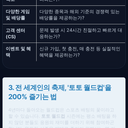
다양한 게임
다양한 종목과 해외 기준의 경쟁력 있는
및 배당률
배당률을 제공하는가?
문제 발생 시 24시간 친절하고 빠르게 대
고객 센터
응하는가?
(CS)
이벤트 및 혜
신규 가입, 첫 충전, 매 충전 등 실질적인
택
혜택을 제공하는가?
3. 전 세계인의 축제, '토토 월드컵'을
200% 즐기는 법
4년마다 돌아오는 월드컵은 스포츠 배팅의 꽃이라고
할 수 있습니다.
토토 월드컵
시즌에는 평소 배팅을 하
지 않던 분들도 응원의 재미를 더하기 위해 참여하곤