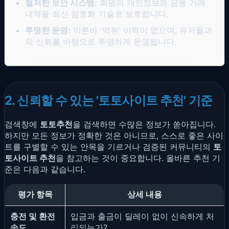
철저한 보안 시스템:
회원의 개인정보와 금융 거래
내역을 최신 암호화 기술로 보호합니다.
투명한 운영:
이른바 '먹튀' 이력이 없으며, 유저들과
의 신뢰를 바탕으로 투명하게 운영됩니다.
2. 신뢰할 수 있는 '토토사이트 추천' 기준
검색창에
토토추천
을 검색하면 수많은 정보가 쏟아집니다.
하지만 모든 정보가 정확한 것은 아니므로, 스스로 좋은 사이
트를 구별할 수 있는 안목을 기르거나 검증된 커뮤니티의
토
토사이트 추천
을 참고하는 것이 중요합니다. 올바른 추천 기
준은 다음과 같습니다.
평가 항목
상세 내용
충전 및 환전
입금과 출금이 딜레이 없이 신속하게 처
속도
리되는가?