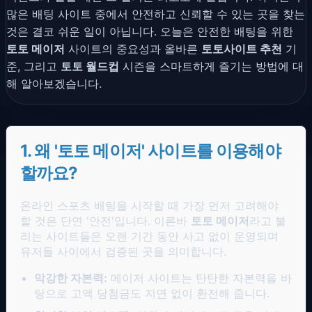
많은 배팅 사이트 중에서 안전하고 신뢰할 수 있는 곳을 찾는
것은 결코 쉬운 일이 아닙니다. 오늘은 안전한 배팅을 위한
토토 메이저
사이트의 중요성과 올바른
토토사이트 추천
기
준, 그리고
토토 월드컵
시즌을 스마트하게 즐기는 방법에 대
해 알아보겠습니다.
1. 왜 '토토 메이저' 사이트를 이용해야
할까요?
온라인 스포츠 배팅을 시작할 때 가장 먼저 고려해야
할 것은 단연 '안전'입니다. 이른바
토토 메이저
라고 불
리는 사이트들은 오랜 기간 동안 사고 없이 운영되며
유저들 사이에서 검증된 곳을 의미합니다.
막강한 자본력:
메이저 사이트는 탄탄한 자본력을 바
탕으로 고액 당첨금도 지연 없이 환전해 줍니다.