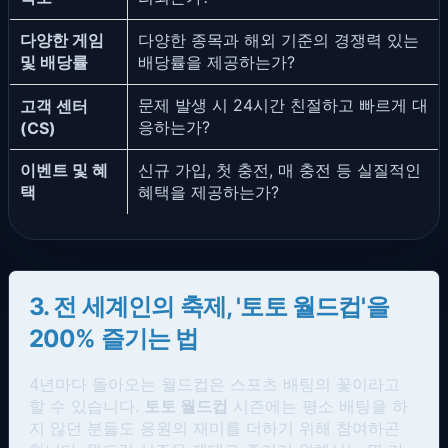
다양한 게임
다양한 종목과 해외 기준의 경쟁력 있는
및 배당률
배당률을 제공하는가?
문제 발생 시 24시간 친절하고 빠르게 대
고객 센터
응하는가?
(CS)
이벤트 및 혜
신규 가입, 첫 충전, 매 충전 등 실질적인
택
혜택을 제공하는가?
3. 전 세계인의 축제, '토토 월드컵'을
200% 즐기는 법
4년마다 돌아오는 월드컵은 스포츠 배팅의 꽃이라고
할 수 있습니다.
토토 월드컵
시즌에는 평소 배팅을 하
지 않던 분들도 응원의 재미를 더하기 위해 참여하곤