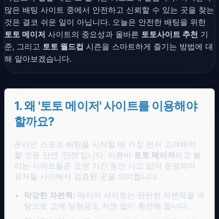
많은 배팅 사이트 중에서 안전하고 신뢰할 수 있는 곳을 찾는
것은 결코 쉬운 일이 아닙니다. 오늘은 안전한 배팅을 위한
토토 메이저
사이트의 중요성과 올바른
토토사이트 추천
기
준, 그리고
토토 월드컵
시즌을 스마트하게 즐기는 방법에 대
해 알아보겠습니다.
1. 왜 '토토 메이저' 사이트를 이용해야
할까요?
온라인 스포츠 배팅을 시작할 때 가장 먼저 고려해야
할 것은 단연 '안전'입니다. 이른바
토토 메이저
라고 불
리는 사이트들은 오랜 기간 동안 사고 없이 운영되며
유저들 사이에서 검증된 곳을 의미합니다.
막강한 자본력:
메이저 사이트는 탄탄한 자본력을 바
탕으로 고액 당첨금도 지연 없이 환전해 줍니다.