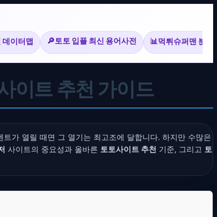
🔎
토토 입플 최신 용어사전
 데이터맵
📊
먹튀슈퍼맨 분석
 사이트 추천 가이드
트가 열릴 때면 그 열기는 최고조에 달합니다. 하지만 수많은
저
사이트의 중요성과 올바른
토토사이트 추천
기준, 그리고
토