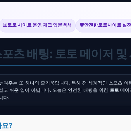
📊
토토 사이트 운영 체크 입문백서
🛡️
안전한토토사이트 실전
포츠 배팅: 토토 메이저 및
여주는 또 하나의 즐거움입니다. 특히 전 세계적인 스포츠 이벤
 결코 쉬운 일이 아닙니다. 오늘은 안전한 배팅을 위한
토토 메이
니다.
까요?