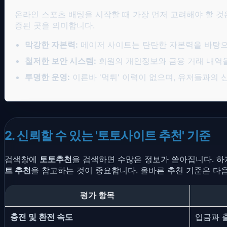
온라인 스포츠 배팅을 시작할 때 가장 먼저 고려해야 할 것은
증된 곳을 의미합니다.
막강한 자본력:
메이저 사이트는 탄탄한 자본력을 바탕으
철저한 보안 시스템:
회원의 개인정보와 금융 거래 내역을
투명한 운영:
이른바 '먹튀' 이력이 없으며, 유저들과의
2. 신뢰할 수 있는 '토토사이트 추천' 기준
검색창에
토토추천
을 검색하면 수많은 정보가 쏟아집니다. 하
트 추천
을 참고하는 것이 중요합니다. 올바른 추천 기준은 다
평가 항목
충전 및 환전 속도
입금과 