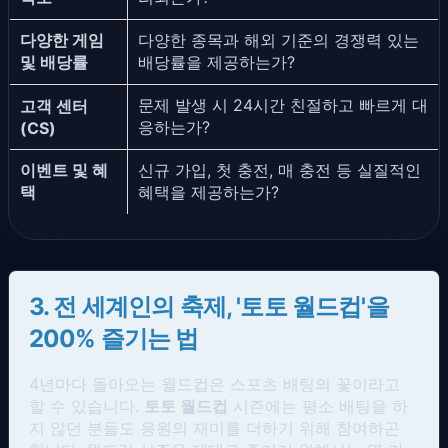
다양한 게임
다양한 종목과 해외 기준의 경쟁력 있는
및 배당률
배당률을 제공하는가?
문제 발생 시 24시간 친절하고 빠르게 대
고객 센터
응하는가?
(CS)
이벤트 및 혜
신규 가입, 첫 충전, 매 충전 등 실질적인
택
혜택을 제공하는가?
3. 전 세계인의 축제, '토토 월드컵'을
200% 즐기는 법
4년마다 돌아오는 월드컵은 스포츠 배팅의 꽃이라고
할 수 있습니다.
토토 월드컵
시즌에는 평소 배팅을 하
지 않던 분들도 응원의 재미를 더하기 위해 참여하곤