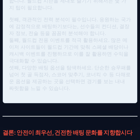
합니다. 월드컵 시즌을 제대로 즐기기 위해서는 몇 가
지 팁이 필요합니다.
첫째, 객관적인 전력 분석이 필수입니다. 응원하는 국가
에 감정적으로 배팅하기보다는, 선수들의 컨디션, 결장
자 정보, 전술 등을 꼼꼼히 분석해야 합니다.
둘째, 월드컵 전용 이벤트를 적극 활용하세요. 많은 메
이저 사이트들이 월드컵 기간에 맞춰 스페셜 배당이나
캐시백 이벤트를 진행하므로 이를 잘 활용하면 수익을
극대화할 수 있습니다.
셋째, 다양한 배팅 옵션을 탐색하세요. 단순한 승무패를
넘어 첫 골 득점자, 스코어 맞추기, 코너킥 수 등 다채로
운 옵션을 제공하는 곳을 선택하면 경기를 보는 내내
짜릿함을 느낄 수 있습니다.
결론: 안전이 최우선, 건전한 배팅 문화를 지향합시다