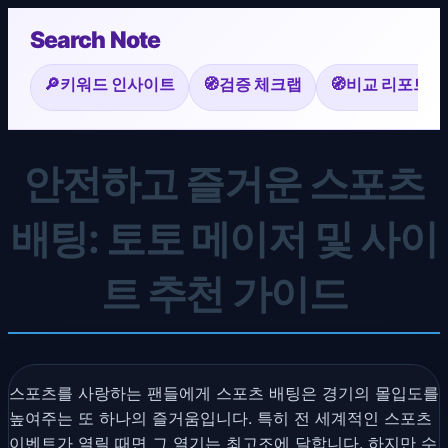
Search Note
🔎
키워드 인사이트
🧭
검증 체크랩
🧭
비교 리포트
안전하고 즐거운 스포츠
배팅: 토토 메이저 및 사이
트 추천 가이드
스포츠를 사랑하는 팬들에게 스포츠 배팅은 경기의 몰입도를
높여주는 또 하나의 즐거움입니다. 특히 전 세계적인 스포츠
이벤트가 열릴 때면 그 열기는 최고조에 달합니다. 하지만 수