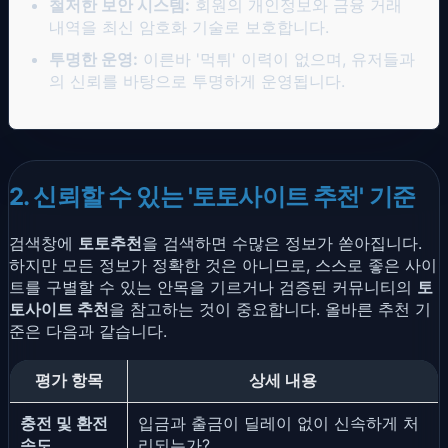
철저한 보안 시스템:
회원의 개인정보와 금융 거래
내역을 최신 암호화 기술로 보호합니다.
투명한 운영:
이른바 '먹튀' 이력이 없으며, 유저들과
의 신뢰를 바탕으로 투명하게 운영됩니다.
2. 신뢰할 수 있는 '토토사이트 추천' 기준
검색창에
토토추천
을 검색하면 수많은 정보가 쏟아집니다.
하지만 모든 정보가 정확한 것은 아니므로, 스스로 좋은 사이
트를 구별할 수 있는 안목을 기르거나 검증된 커뮤니티의
토
토사이트 추천
을 참고하는 것이 중요합니다. 올바른 추천 기
준은 다음과 같습니다.
평가 항목
상세 내용
충전 및 환전
입금과 출금이 딜레이 없이 신속하게 처
속도
리되는가?