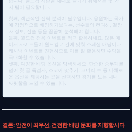
합니다. 월드컵 시즌을 제대로 즐기기 위해서는 몇 가
지 팁이 필요합니다.
첫째, 객관적인 전력 분석이 필수입니다. 응원하는 국가
에 감정적으로 배팅하기보다는, 선수들의 컨디션, 결장
자 정보, 전술 등을 꼼꼼히 분석해야 합니다.
둘째, 월드컵 전용 이벤트를 적극 활용하세요. 많은 메
이저 사이트들이 월드컵 기간에 맞춰 스페셜 배당이나
캐시백 이벤트를 진행하므로 이를 잘 활용하면 수익을
극대화할 수 있습니다.
셋째, 다양한 배팅 옵션을 탐색하세요. 단순한 승무패를
넘어 첫 골 득점자, 스코어 맞추기, 코너킥 수 등 다채로
운 옵션을 제공하는 곳을 선택하면 경기를 보는 내내
짜릿함을 느낄 수 있습니다.
결론: 안전이 최우선, 건전한 배팅 문화를 지향합시다