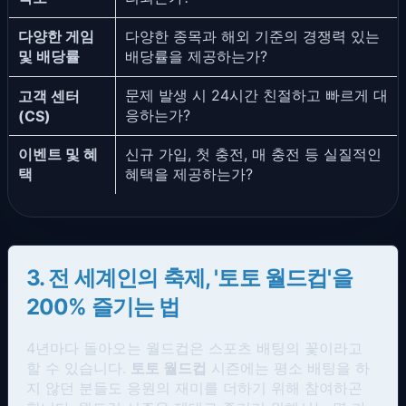
다양한 게임
다양한 종목과 해외 기준의 경쟁력 있는
및 배당률
배당률을 제공하는가?
문제 발생 시 24시간 친절하고 빠르게 대
고객 센터
응하는가?
(CS)
이벤트 및 혜
신규 가입, 첫 충전, 매 충전 등 실질적인
택
혜택을 제공하는가?
3. 전 세계인의 축제, '토토 월드컵'을
200% 즐기는 법
4년마다 돌아오는 월드컵은 스포츠 배팅의 꽃이라고
할 수 있습니다.
토토 월드컵
시즌에는 평소 배팅을 하
지 않던 분들도 응원의 재미를 더하기 위해 참여하곤