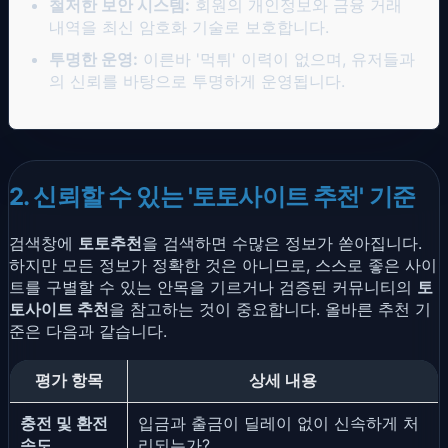
철저한 보안 시스템:
회원의 개인정보와 금융 거래
내역을 최신 암호화 기술로 보호합니다.
투명한 운영:
이른바 '먹튀' 이력이 없으며, 유저들과
의 신뢰를 바탕으로 투명하게 운영됩니다.
2. 신뢰할 수 있는 '토토사이트 추천' 기준
검색창에
토토추천
을 검색하면 수많은 정보가 쏟아집니다.
하지만 모든 정보가 정확한 것은 아니므로, 스스로 좋은 사이
트를 구별할 수 있는 안목을 기르거나 검증된 커뮤니티의
토
토사이트 추천
을 참고하는 것이 중요합니다. 올바른 추천 기
준은 다음과 같습니다.
평가 항목
상세 내용
충전 및 환전
입금과 출금이 딜레이 없이 신속하게 처
속도
리되는가?