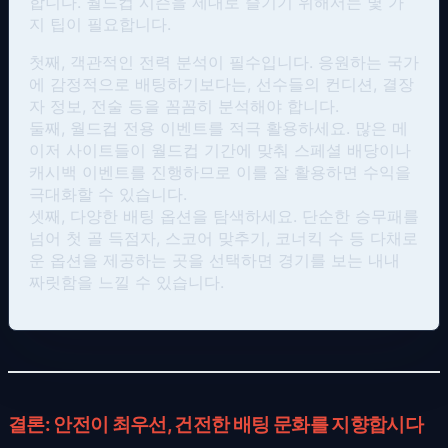
합니다. 월드컵 시즌을 제대로 즐기기 위해서는 몇 가
지 팁이 필요합니다.
첫째, 객관적인 전력 분석이 필수입니다. 응원하는 국가
에 감정적으로 배팅하기보다는, 선수들의 컨디션, 결장
자 정보, 전술 등을 꼼꼼히 분석해야 합니다.
둘째, 월드컵 전용 이벤트를 적극 활용하세요. 많은 메
이저 사이트들이 월드컵 기간에 맞춰 스페셜 배당이나
캐시백 이벤트를 진행하므로 이를 잘 활용하면 수익을
극대화할 수 있습니다.
셋째, 다양한 배팅 옵션을 탐색하세요. 단순한 승무패를
넘어 첫 골 득점자, 스코어 맞추기, 코너킥 수 등 다채로
운 옵션을 제공하는 곳을 선택하면 경기를 보는 내내
짜릿함을 느낄 수 있습니다.
결론: 안전이 최우선, 건전한 배팅 문화를 지향합시다