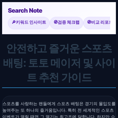
Search Note
🔎
키워드 인사이트
🧭
검증 체크랩
🧭
비교 리포트
안전하고 즐거운 스포츠
배팅: 토토 메이저 및 사이
트 추천 가이드
스포츠를 사랑하는 팬들에게 스포츠 배팅은 경기의 몰입도를
높여주는 또 하나의 즐거움입니다. 특히 전 세계적인 스포츠
이벤트가 열릴 때면 그 열기는 최고조에 달합니다. 하지만 수