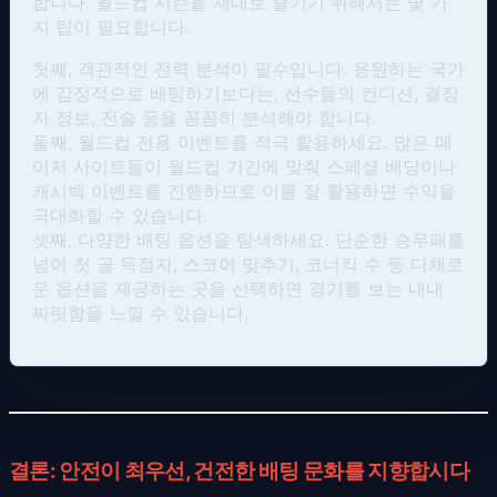
합니다. 월드컵 시즌을 제대로 즐기기 위해서는 몇 가
지 팁이 필요합니다.
첫째, 객관적인 전력 분석이 필수입니다. 응원하는 국가
에 감정적으로 배팅하기보다는, 선수들의 컨디션, 결장
자 정보, 전술 등을 꼼꼼히 분석해야 합니다.
둘째, 월드컵 전용 이벤트를 적극 활용하세요. 많은 메
이저 사이트들이 월드컵 기간에 맞춰 스페셜 배당이나
캐시백 이벤트를 진행하므로 이를 잘 활용하면 수익을
극대화할 수 있습니다.
셋째, 다양한 배팅 옵션을 탐색하세요. 단순한 승무패를
넘어 첫 골 득점자, 스코어 맞추기, 코너킥 수 등 다채로
운 옵션을 제공하는 곳을 선택하면 경기를 보는 내내
짜릿함을 느낄 수 있습니다.
결론: 안전이 최우선, 건전한 배팅 문화를 지향합시다