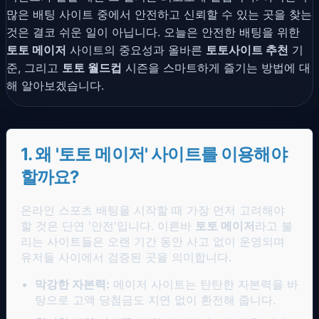
많은 배팅 사이트 중에서 안전하고 신뢰할 수 있는 곳을 찾는
것은 결코 쉬운 일이 아닙니다. 오늘은 안전한 배팅을 위한
토토 메이저
사이트의 중요성과 올바른
토토사이트 추천
기
준, 그리고
토토 월드컵
시즌을 스마트하게 즐기는 방법에 대
해 알아보겠습니다.
1. 왜 '토토 메이저' 사이트를 이용해야
할까요?
온라인 스포츠 배팅을 시작할 때 가장 먼저 고려해야
할 것은 단연 '안전'입니다. 이른바
토토 메이저
라고 불
리는 사이트들은 오랜 기간 동안 사고 없이 운영되며
유저들 사이에서 검증된 곳을 의미합니다.
막강한 자본력:
메이저 사이트는 탄탄한 자본력을 바
탕으로 고액 당첨금도 지연 없이 환전해 줍니다.