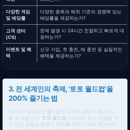
다양한 게임
다양한 종목과 해외 기준의 경쟁력 있는
및 배당률
배당률을 제공하는가?
문제 발생 시 24시간 친절하고 빠르게 대
고객 센터
응하는가?
(CS)
이벤트 및 혜
신규 가입, 첫 충전, 매 충전 등 실질적인
택
혜택을 제공하는가?
3. 전 세계인의 축제, '토토 월드컵'을
200% 즐기는 법
4년마다 돌아오는 월드컵은 스포츠 배팅의 꽃이라고
할 수 있습니다.
토토 월드컵
시즌에는 평소 배팅을 하
지 않던 분들도 응원의 재미를 더하기 위해 참여하곤