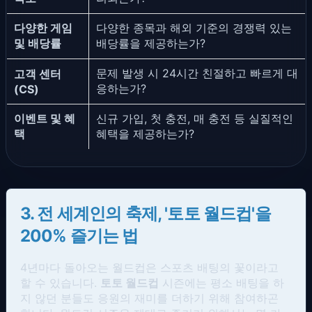
다양한 게임
다양한 종목과 해외 기준의 경쟁력 있는
및 배당률
배당률을 제공하는가?
문제 발생 시 24시간 친절하고 빠르게 대
고객 센터
응하는가?
(CS)
이벤트 및 혜
신규 가입, 첫 충전, 매 충전 등 실질적인
택
혜택을 제공하는가?
3. 전 세계인의 축제, '토토 월드컵'을
200% 즐기는 법
4년마다 돌아오는 월드컵은 스포츠 배팅의 꽃이라고
할 수 있습니다.
토토 월드컵
시즌에는 평소 배팅을 하
지 않던 분들도 응원의 재미를 더하기 위해 참여하곤