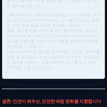
합니다. 월드컵 시즌을 제대로 즐기기 위해서는 몇 가
지 팁이 필요합니다.
첫째, 객관적인 전력 분석이 필수입니다. 응원하는 국가
에 감정적으로 배팅하기보다는, 선수들의 컨디션, 결장
자 정보, 전술 등을 꼼꼼히 분석해야 합니다.
둘째, 월드컵 전용 이벤트를 적극 활용하세요. 많은 메
이저 사이트들이 월드컵 기간에 맞춰 스페셜 배당이나
캐시백 이벤트를 진행하므로 이를 잘 활용하면 수익을
극대화할 수 있습니다.
셋째, 다양한 배팅 옵션을 탐색하세요. 단순한 승무패를
넘어 첫 골 득점자, 스코어 맞추기, 코너킥 수 등 다채로
운 옵션을 제공하는 곳을 선택하면 경기를 보는 내내
짜릿함을 느낄 수 있습니다.
결론: 안전이 최우선, 건전한 배팅 문화를 지향합시다