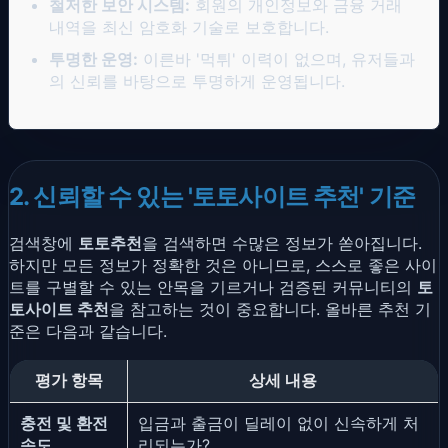
철저한 보안 시스템:
회원의 개인정보와 금융 거래
내역을 최신 암호화 기술로 보호합니다.
투명한 운영:
이른바 '먹튀' 이력이 없으며, 유저들과
의 신뢰를 바탕으로 투명하게 운영됩니다.
2. 신뢰할 수 있는 '토토사이트 추천' 기준
검색창에
토토추천
을 검색하면 수많은 정보가 쏟아집니다.
하지만 모든 정보가 정확한 것은 아니므로, 스스로 좋은 사이
트를 구별할 수 있는 안목을 기르거나 검증된 커뮤니티의
토
토사이트 추천
을 참고하는 것이 중요합니다. 올바른 추천 기
준은 다음과 같습니다.
평가 항목
상세 내용
충전 및 환전
입금과 출금이 딜레이 없이 신속하게 처
속도
리되는가?