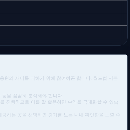
응원의 재미를 더하기 위해 참여하곤 합니다. 월드컵 시즌
 등을 꼼꼼히 분석해야 합니다.
트를 진행하므로 이를 잘 활용하면 수익을 극대화할 수 있습
 제공하는 곳을 선택하면 경기를 보는 내내 짜릿함을 느낄 수