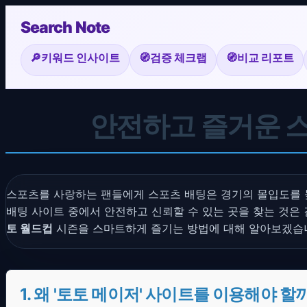
Search Note
🔎
키워드 인사이트
🧭
검증 체크랩
🧭
비교 리포트
안전하고 즐거운 스
스포츠를 사랑하는 팬들에게 스포츠 배팅은 경기의 몰입도를 높
배팅 사이트 중에서 안전하고 신뢰할 수 있는 곳을 찾는 것은
토 월드컵
시즌을 스마트하게 즐기는 방법에 대해 알아보겠습
1. 왜 '토토 메이저' 사이트를 이용해야 할