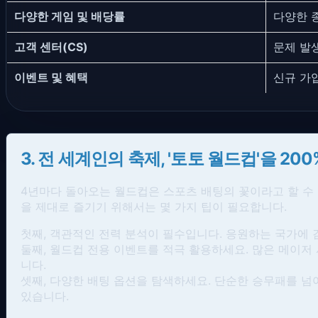
다양한 게임 및 배당률
다양한 
고객 센터(CS)
문제 발
이벤트 및 혜택
신규 가입
3. 전 세계인의 축제, '토토 월드컵'을 20
4년마다 돌아오는 월드컵은 스포츠 배팅의 꽃이라고 할 수
을 제대로 즐기기 위해서는 몇 가지 팁이 필요합니다.
첫째, 객관적인 전력 분석이 필수입니다. 응원하는 국가에 
둘째, 월드컵 전용 이벤트를 적극 활용하세요. 많은 메이
니다.
셋째, 다양한 배팅 옵션을 탐색하세요. 단순한 승무패를 넘어
있습니다.