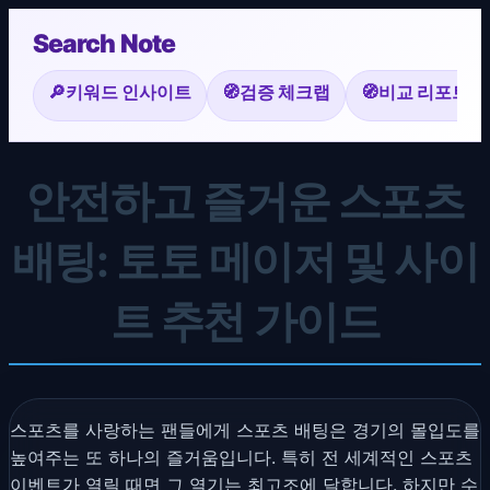
Search Note
🔎
키워드 인사이트
🧭
검증 체크랩
🧭
비교 리포트
안전하고 즐거운 스포츠
배팅: 토토 메이저 및 사이
트 추천 가이드
스포츠를 사랑하는 팬들에게 스포츠 배팅은 경기의 몰입도를
높여주는 또 하나의 즐거움입니다. 특히 전 세계적인 스포츠
이벤트가 열릴 때면 그 열기는 최고조에 달합니다. 하지만 수