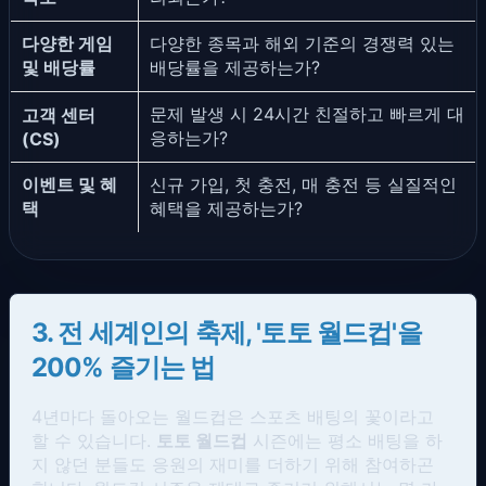
다양한 게임
다양한 종목과 해외 기준의 경쟁력 있는
및 배당률
배당률을 제공하는가?
문제 발생 시 24시간 친절하고 빠르게 대
고객 센터
응하는가?
(CS)
이벤트 및 혜
신규 가입, 첫 충전, 매 충전 등 실질적인
택
혜택을 제공하는가?
3. 전 세계인의 축제, '토토 월드컵'을
200% 즐기는 법
4년마다 돌아오는 월드컵은 스포츠 배팅의 꽃이라고
할 수 있습니다.
토토 월드컵
시즌에는 평소 배팅을 하
지 않던 분들도 응원의 재미를 더하기 위해 참여하곤