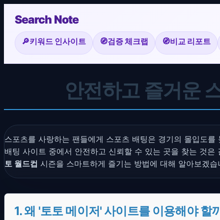
Search Note
🔎
키워드 인사이트
🧭
검증 체크랩
🧭
비교 리포트
안전하고 즐거운 스
스포츠를 사랑하는 팬들에게 스포츠 배팅은 경기의 몰입도를 높
배팅 사이트 중에서 안전하고 신뢰할 수 있는 곳을 찾는 것은
토 월드컵
시즌을 스마트하게 즐기는 방법에 대해 알아보겠습
1. 왜 '토토 메이저' 사이트를 이용해야 할