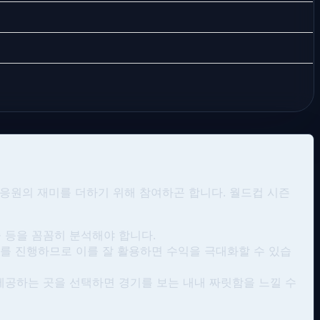
응원의 재미를 더하기 위해 참여하곤 합니다. 월드컵 시즌
 등을 꼼꼼히 분석해야 합니다.
트를 진행하므로 이를 잘 활용하면 수익을 극대화할 수 있습
 제공하는 곳을 선택하면 경기를 보는 내내 짜릿함을 느낄 수