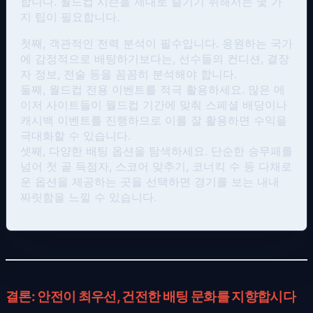
합니다. 월드컵 시즌을 제대로 즐기기 위해서는 몇 가
지 팁이 필요합니다.
첫째, 객관적인 전력 분석이 필수입니다. 응원하는 국가
에 감정적으로 배팅하기보다는, 선수들의 컨디션, 결장
자 정보, 전술 등을 꼼꼼히 분석해야 합니다.
둘째, 월드컵 전용 이벤트를 적극 활용하세요. 많은 메
이저 사이트들이 월드컵 기간에 맞춰 스페셜 배당이나
캐시백 이벤트를 진행하므로 이를 잘 활용하면 수익을
극대화할 수 있습니다.
셋째, 다양한 배팅 옵션을 탐색하세요. 단순한 승무패를
넘어 첫 골 득점자, 스코어 맞추기, 코너킥 수 등 다채로
운 옵션을 제공하는 곳을 선택하면 경기를 보는 내내
짜릿함을 느낄 수 있습니다.
결론: 안전이 최우선, 건전한 배팅 문화를 지향합시다