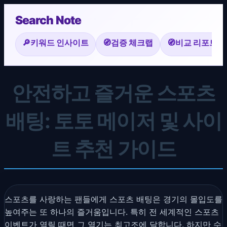
Search Note
🔎
키워드 인사이트
🧭
검증 체크랩
🧭
비교 리포트
안전하고 즐거운 스포츠
배팅: 토토 메이저 및 사이
트 추천 가이드
스포츠를 사랑하는 팬들에게 스포츠 배팅은 경기의 몰입도를
높여주는 또 하나의 즐거움입니다. 특히 전 세계적인 스포츠
이벤트가 열릴 때면 그 열기는 최고조에 달합니다. 하지만 수