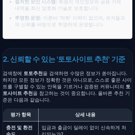
철저한 보안 시스템:
회원의 개인정보와 금융 거래
내역을 최신 암호화 기술로 보호합니다.
투명한 운영:
이른바 '먹튀' 이력이 없으며, 유저들과
의 신뢰를 바탕으로 투명하게 운영됩니다.
2. 신뢰할 수 있는 '토토사이트 추천' 기준
검색창에
토토추천
을 검색하면 수많은 정보가 쏟아집니다.
하지만 모든 정보가 정확한 것은 아니므로, 스스로 좋은 사이
트를 구별할 수 있는 안목을 기르거나 검증된 커뮤니티의
토
토사이트 추천
을 참고하는 것이 중요합니다. 올바른 추천 기
준은 다음과 같습니다.
평가 항목
상세 내용
충전 및 환전
입금과 출금이 딜레이 없이 신속하게 처
속도
리되는가?