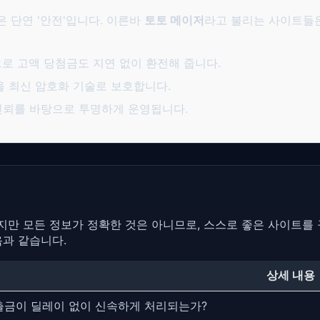
 단연 '안전'입니다. 이른바
토토 메이저
라고 불리는 사이트들은
로 고액 당첨금도 지연 없이 환전해 줍니다.
 최신 암호화 기술로 보호합니다.
 신뢰를 바탕으로 투명하게 운영됩니다.
지만 모든 정보가 정확한 것은 아니므로, 스스로 좋은 사이트를
음과 같습니다.
상세 내용
출금이 딜레이 없이 신속하게 처리되는가?