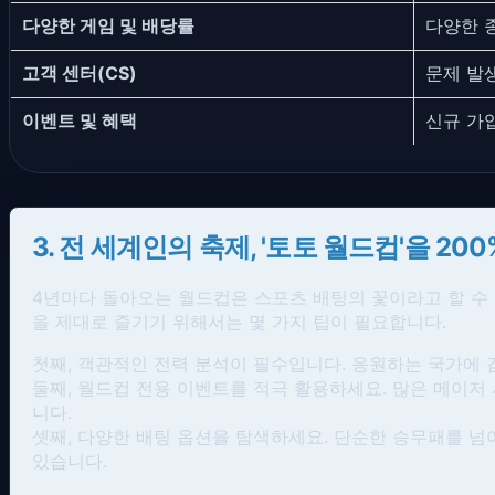
다양한 게임 및 배당률
다양한 
고객 센터(CS)
문제 발
이벤트 및 혜택
신규 가입
3. 전 세계인의 축제, '토토 월드컵'을 20
4년마다 돌아오는 월드컵은 스포츠 배팅의 꽃이라고 할 수
을 제대로 즐기기 위해서는 몇 가지 팁이 필요합니다.
첫째, 객관적인 전력 분석이 필수입니다. 응원하는 국가에 
둘째, 월드컵 전용 이벤트를 적극 활용하세요. 많은 메이
니다.
셋째, 다양한 배팅 옵션을 탐색하세요. 단순한 승무패를 넘어
있습니다.