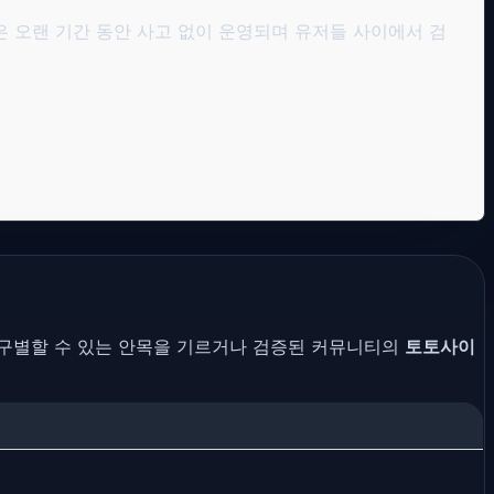
 오랜 기간 동안 사고 없이 운영되며 유저들 사이에서 검
 구별할 수 있는 안목을 기르거나 검증된 커뮤니티의
토토사이