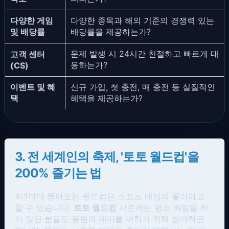
다양한 게임
다양한 종목과 해외 기준의 경쟁력 있는
및 배당률
배당률을 제공하는가?
문제 발생 시 24시간 친절하고 빠르게 대
고객 센터
응하는가?
(CS)
이벤트 및 혜
신규 가입, 첫 충전, 매 충전 등 실질적인
택
혜택을 제공하는가?
3. 전 세계인의 축제, '토토 월드컵'을
200% 즐기는 법
4년마다 돌아오는 월드컵은 스포츠 배팅의 꽃이라고
할 수 있습니다.
토토 월드컵
시즌에는 평소 배팅을 하
지 않던 분들도 응원의 재미를 더하기 위해 참여하곤