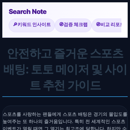
Search Note
🔎
키워드 인사이트
🧭
검증 체크랩
🧭
비교 리포트
안전하고 즐거운 스포츠
배팅: 토토 메이저 및 사이
트 추천 가이드
스포츠를 사랑하는 팬들에게 스포츠 배팅은 경기의 몰입도를
높여주는 또 하나의 즐거움입니다. 특히 전 세계적인 스포츠
이벤트가 열릴 때면 그 열기는 최고조에 달합니다. 하지만 수