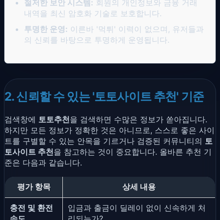
철저한 보안 시스템:
회원의 개인정보와 금융 거래
내역을 최신 암호화 기술로 보호합니다.
투명한 운영:
이른바 '먹튀' 이력이 없으며, 유저들과
의 신뢰를 바탕으로 투명하게 운영됩니다.
2. 신뢰할 수 있는 '토토사이트 추천' 기준
검색창에
토토추천
을 검색하면 수많은 정보가 쏟아집니다.
하지만 모든 정보가 정확한 것은 아니므로, 스스로 좋은 사이
트를 구별할 수 있는 안목을 기르거나 검증된 커뮤니티의
토
토사이트 추천
을 참고하는 것이 중요합니다. 올바른 추천 기
준은 다음과 같습니다.
평가 항목
상세 내용
충전 및 환전
입금과 출금이 딜레이 없이 신속하게 처
속도
리되는가?