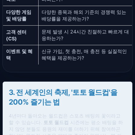
다양한 게임
다양한 종목과 해외 기준의 경쟁력 있는
및 배당률
배당률을 제공하는가?
문제 발생 시 24시간 친절하고 빠르게 대
고객 센터
응하는가?
(CS)
이벤트 및 혜
신규 가입, 첫 충전, 매 충전 등 실질적인
택
혜택을 제공하는가?
3. 전 세계인의 축제, '토토 월드컵'을
200% 즐기는 법
4년마다 돌아오는 월드컵은 스포츠 배팅의 꽃이라고
할 수 있습니다.
토토 월드컵
시즌에는 평소 배팅을 하
지 않던 분들도 응원의 재미를 더하기 위해 참여하곤