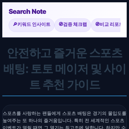
Search Note
🔎
키워드 인사이트
🧭
검증 체크랩
🧭
비교 리포트
안전하고 즐거운 스포츠
배팅: 토토 메이저 및 사이
트 추천 가이드
스포츠를 사랑하는 팬들에게 스포츠 배팅은 경기의 몰입도를
높여주는 또 하나의 즐거움입니다. 특히 전 세계적인 스포츠
이벤트가 열릴 때면 그 열기는 최고조에 달합니다. 하지만 수