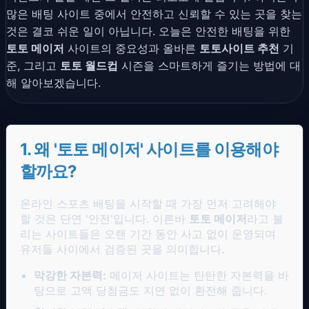
많은 배팅 사이트 중에서 안전하고 신뢰할 수 있는 곳을 찾는
것은 결코 쉬운 일이 아닙니다. 오늘은 안전한 배팅을 위한
토토 메이저
사이트의 중요성과 올바른
토토사이트 추천
기
준, 그리고
토토 월드컵
시즌을 스마트하게 즐기는 방법에 대
해 알아보겠습니다.
1. 왜 '토토 메이저' 사이트를 이용해야
할까요?
온라인 스포츠 배팅을 시작할 때 가장 먼저 고려해야
할 것은 단연 '안전'입니다. 이른바
토토 메이저
라고 불
리는 사이트들은 오랜 기간 동안 사고 없이 운영되며
유저들 사이에서 검증된 곳을 의미합니다.
막강한 자본력:
메이저 사이트는 탄탄한 자본력을 바
탕으로 고액 당첨금도 지연 없이 환전해 줍니다.