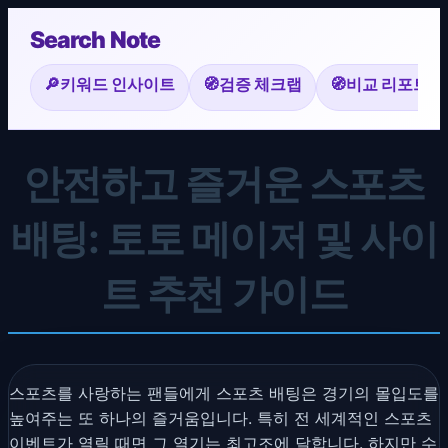
Search Note
🔎
키워드 인사이트
🧭
검증 체크랩
🧭
비교 리포트
안전하고 즐거운 스포츠
배팅: 토토 메이저 및 사이
트 추천 가이드
스포츠를 사랑하는 팬들에게 스포츠 배팅은 경기의 몰입도를
높여주는 또 하나의 즐거움입니다. 특히 전 세계적인 스포츠
이벤트가 열릴 때면 그 열기는 최고조에 달합니다. 하지만 수