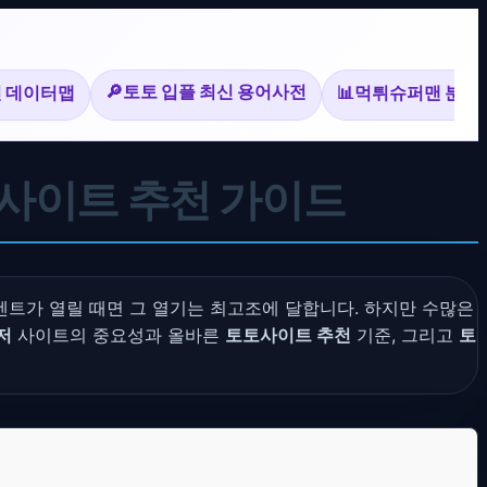
🔎
토토 입플 최신 용어사전
 데이터맵
📊
먹튀슈퍼맨 분석
 사이트 추천 가이드
트가 열릴 때면 그 열기는 최고조에 달합니다. 하지만 수많은
저
사이트의 중요성과 올바른
토토사이트 추천
기준, 그리고
토