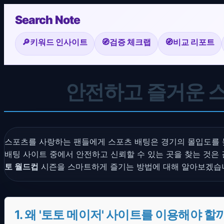
Search Note
🔎
키워드 인사이트
🧭
검증 체크랩
🧭
비교 리포트
안전하고 즐거운 스
스포츠를 사랑하는 팬들에게 스포츠 배팅은 경기의 몰입도를 높
배팅 사이트 중에서 안전하고 신뢰할 수 있는 곳을 찾는 것은
토 월드컵
시즌을 스마트하게 즐기는 방법에 대해 알아보겠습
1. 왜 '토토 메이저' 사이트를 이용해야 할