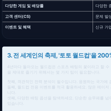
다양한 게임 및 배당률
다양한 
고객 센터(CS)
문제 발
이벤트 및 혜택
신규 가입
3. 전 세계인의 축제, '토토 월드컵'을 20
4년마다 돌아오는 월드컵은 스포츠 배팅의 꽃이라고 할 수
을 제대로 즐기기 위해서는 몇 가지 팁이 필요합니다.
첫째, 객관적인 전력 분석이 필수입니다. 응원하는 국가에 
둘째, 월드컵 전용 이벤트를 적극 활용하세요. 많은 메이
니다.
셋째, 다양한 배팅 옵션을 탐색하세요. 단순한 승무패를 넘어
있습니다.