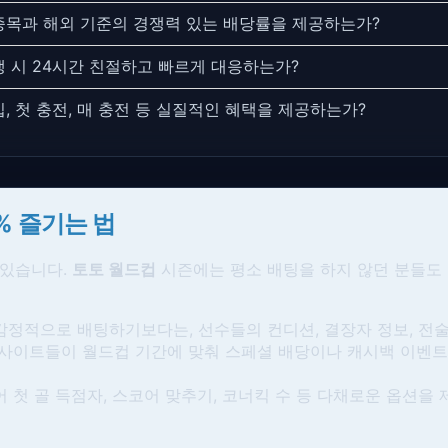
종목과 해외 기준의 경쟁력 있는 배당률을 제공하는가?
생 시 24시간 친절하고 빠르게 대응하는가?
, 첫 충전, 매 충전 등 실질적인 혜택을 제공하는가?
0% 즐기는 법
 있습니다.
토토 월드컵
시즌에는 평소 배팅을 하지 않던 분들도 
감정적으로 배팅하기보다는, 선수들의 컨디션, 결장자 정보, 전술
저 사이트들이 월드컵 기간에 맞춰 스페셜 배당이나 캐시백 이벤
 첫 골 득점자, 스코어 맞추기, 코너킥 수 등 다채로운 옵션을