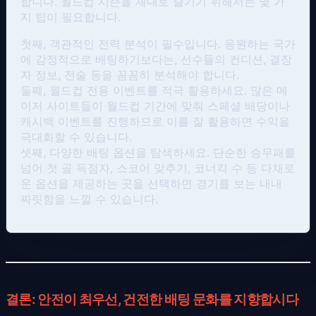
합니다. 월드컵 시즌을 제대로 즐기기 위해서는 몇 가
지 팁이 필요합니다.
첫째, 객관적인 전력 분석이 필수입니다. 응원하는 국가
에 감정적으로 배팅하기보다는, 선수들의 컨디션, 결장
자 정보, 전술 등을 꼼꼼히 분석해야 합니다.
둘째, 월드컵 전용 이벤트를 적극 활용하세요. 많은 메
이저 사이트들이 월드컵 기간에 맞춰 스페셜 배당이나
캐시백 이벤트를 진행하므로 이를 잘 활용하면 수익을
극대화할 수 있습니다.
셋째, 다양한 배팅 옵션을 탐색하세요. 단순한 승무패를
넘어 첫 골 득점자, 스코어 맞추기, 코너킥 수 등 다채로
운 옵션을 제공하는 곳을 선택하면 경기를 보는 내내
짜릿함을 느낄 수 있습니다.
결론: 안전이 최우선, 건전한 배팅 문화를 지향합시다