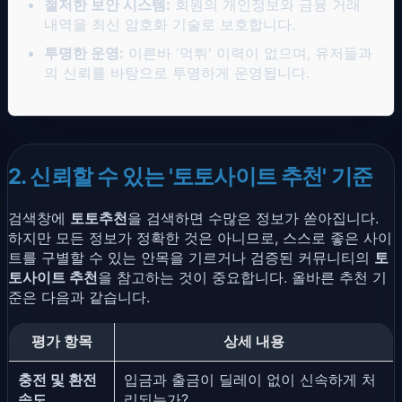
철저한 보안 시스템:
회원의 개인정보와 금융 거래
내역을 최신 암호화 기술로 보호합니다.
투명한 운영:
이른바 '먹튀' 이력이 없으며, 유저들과
의 신뢰를 바탕으로 투명하게 운영됩니다.
2. 신뢰할 수 있는 '토토사이트 추천' 기준
검색창에
토토추천
을 검색하면 수많은 정보가 쏟아집니다.
하지만 모든 정보가 정확한 것은 아니므로, 스스로 좋은 사이
트를 구별할 수 있는 안목을 기르거나 검증된 커뮤니티의
토
토사이트 추천
을 참고하는 것이 중요합니다. 올바른 추천 기
준은 다음과 같습니다.
평가 항목
상세 내용
충전 및 환전
입금과 출금이 딜레이 없이 신속하게 처
속도
리되는가?