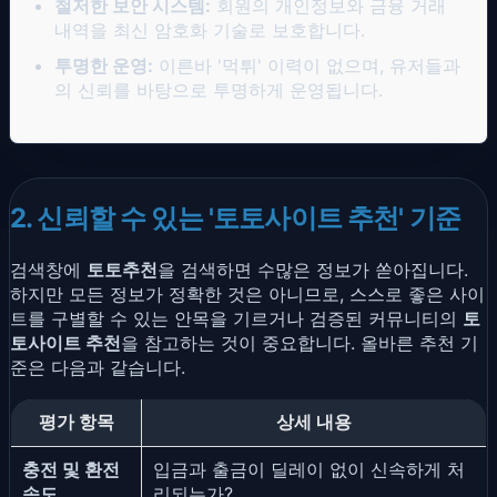
철저한 보안 시스템:
회원의 개인정보와 금융 거래
내역을 최신 암호화 기술로 보호합니다.
투명한 운영:
이른바 '먹튀' 이력이 없으며, 유저들과
의 신뢰를 바탕으로 투명하게 운영됩니다.
2. 신뢰할 수 있는 '토토사이트 추천' 기준
검색창에
토토추천
을 검색하면 수많은 정보가 쏟아집니다.
하지만 모든 정보가 정확한 것은 아니므로, 스스로 좋은 사이
트를 구별할 수 있는 안목을 기르거나 검증된 커뮤니티의
토
토사이트 추천
을 참고하는 것이 중요합니다. 올바른 추천 기
준은 다음과 같습니다.
평가 항목
상세 내용
충전 및 환전
입금과 출금이 딜레이 없이 신속하게 처
속도
리되는가?