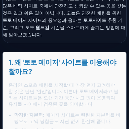
많은 배팅 사이트 중에서 안전하고 신뢰할 수 있는 곳을 찾는
것은 결코 쉬운 일이 아닙니다. 오늘은 안전한 배팅을 위한
토토 메이저
사이트의 중요성과 올바른
토토사이트 추천
기
준, 그리고
토토 월드컵
시즌을 스마트하게 즐기는 방법에 대
해 알아보겠습니다.
1. 왜 '토토 메이저' 사이트를 이용해야
할까요?
온라인 스포츠 배팅을 시작할 때 가장 먼저 고려해야
할 것은 단연 '안전'입니다. 이른바
토토 메이저
라고 불
리는 사이트들은 오랜 기간 동안 사고 없이 운영되며
유저들 사이에서 검증된 곳을 의미합니다.
막강한 자본력:
메이저 사이트는 탄탄한 자본력을 바
탕으로 고액 당첨금도 지연 없이 환전해 줍니다.