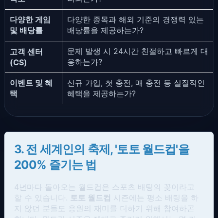
다양한 게임
다양한 종목과 해외 기준의 경쟁력 있는
및 배당률
배당률을 제공하는가?
문제 발생 시 24시간 친절하고 빠르게 대
고객 센터
응하는가?
(CS)
이벤트 및 혜
신규 가입, 첫 충전, 매 충전 등 실질적인
택
혜택을 제공하는가?
3. 전 세계인의 축제, '토토 월드컵'을
200% 즐기는 법
4년마다 돌아오는 월드컵은 스포츠 배팅의 꽃이라고
할 수 있습니다.
토토 월드컵
시즌에는 평소 배팅을 하
지 않던 분들도 응원의 재미를 더하기 위해 참여하곤