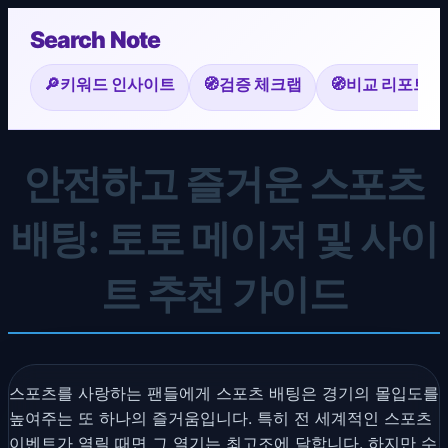
Search Note
🔎
키워드 인사이트
🧭
검증 체크랩
🧭
비교 리포트
안전하고 즐거운 스포츠
배팅: 토토 메이저 및 사이
트 추천 가이드
스포츠를 사랑하는 팬들에게 스포츠 배팅은 경기의 몰입도를
높여주는 또 하나의 즐거움입니다. 특히 전 세계적인 스포츠
이벤트가 열릴 때면 그 열기는 최고조에 달합니다. 하지만 수