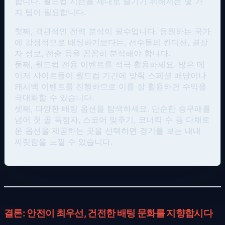
합니다. 월드컵 시즌을 제대로 즐기기 위해서는 몇 가
지 팁이 필요합니다.
첫째, 객관적인 전력 분석이 필수입니다. 응원하는 국가
에 감정적으로 배팅하기보다는, 선수들의 컨디션, 결장
자 정보, 전술 등을 꼼꼼히 분석해야 합니다.
둘째, 월드컵 전용 이벤트를 적극 활용하세요. 많은 메
이저 사이트들이 월드컵 기간에 맞춰 스페셜 배당이나
캐시백 이벤트를 진행하므로 이를 잘 활용하면 수익을
극대화할 수 있습니다.
셋째, 다양한 배팅 옵션을 탐색하세요. 단순한 승무패를
넘어 첫 골 득점자, 스코어 맞추기, 코너킥 수 등 다채로
운 옵션을 제공하는 곳을 선택하면 경기를 보는 내내
짜릿함을 느낄 수 있습니다.
결론: 안전이 최우선, 건전한 배팅 문화를 지향합시다