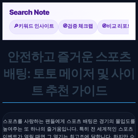
Search Note
🔎
키워드 인사이트
🧭
검증 체크랩
🧭
비교 리포트
안전하고 즐거운 스포츠
배팅: 토토 메이저 및 사이
트 추천 가이드
스포츠를 사랑하는 팬들에게 스포츠 배팅은 경기의 몰입도를
높여주는 또 하나의 즐거움입니다. 특히 전 세계적인 스포츠
이벤트가 열릴 때면 그 열기는 최고조에 달합니다. 하지만 수