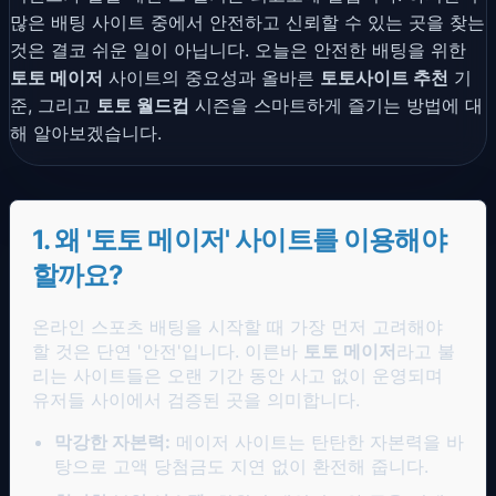
많은 배팅 사이트 중에서 안전하고 신뢰할 수 있는 곳을 찾는
것은 결코 쉬운 일이 아닙니다. 오늘은 안전한 배팅을 위한
토토 메이저
사이트의 중요성과 올바른
토토사이트 추천
기
준, 그리고
토토 월드컵
시즌을 스마트하게 즐기는 방법에 대
해 알아보겠습니다.
1. 왜 '토토 메이저' 사이트를 이용해야
할까요?
온라인 스포츠 배팅을 시작할 때 가장 먼저 고려해야
할 것은 단연 '안전'입니다. 이른바
토토 메이저
라고 불
리는 사이트들은 오랜 기간 동안 사고 없이 운영되며
유저들 사이에서 검증된 곳을 의미합니다.
막강한 자본력:
메이저 사이트는 탄탄한 자본력을 바
탕으로 고액 당첨금도 지연 없이 환전해 줍니다.