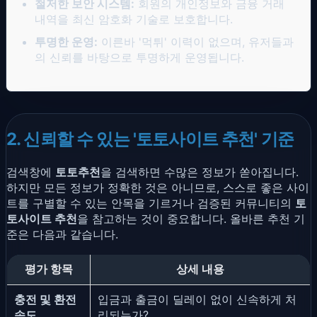
철저한 보안 시스템:
회원의 개인정보와 금융 거래
내역을 최신 암호화 기술로 보호합니다.
투명한 운영:
이른바 '먹튀' 이력이 없으며, 유저들과
의 신뢰를 바탕으로 투명하게 운영됩니다.
2. 신뢰할 수 있는 '토토사이트 추천' 기준
검색창에
토토추천
을 검색하면 수많은 정보가 쏟아집니다.
하지만 모든 정보가 정확한 것은 아니므로, 스스로 좋은 사이
트를 구별할 수 있는 안목을 기르거나 검증된 커뮤니티의
토
토사이트 추천
을 참고하는 것이 중요합니다. 올바른 추천 기
준은 다음과 같습니다.
평가 항목
상세 내용
충전 및 환전
입금과 출금이 딜레이 없이 신속하게 처
속도
리되는가?