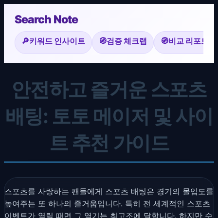
Search Note
🔎
키워드 인사이트
🧭
검증 체크랩
🧭
비교 리포트
안전하고 즐거운 스포츠
배팅: 토토 메이저 및 사이
트 추천 가이드
스포츠를 사랑하는 팬들에게 스포츠 배팅은 경기의 몰입도를
높여주는 또 하나의 즐거움입니다. 특히 전 세계적인 스포츠
이벤트가 열릴 때면 그 열기는 최고조에 달합니다. 하지만 수