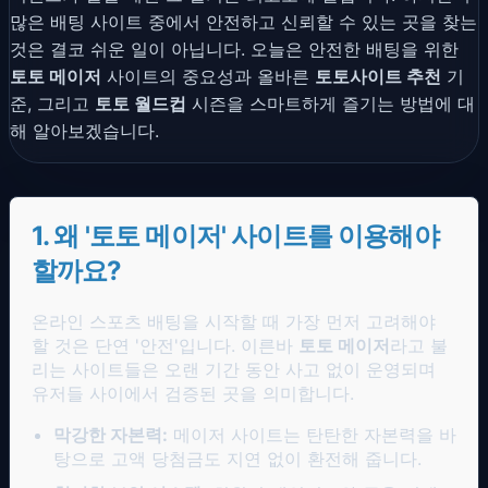
많은 배팅 사이트 중에서 안전하고 신뢰할 수 있는 곳을 찾는
것은 결코 쉬운 일이 아닙니다. 오늘은 안전한 배팅을 위한
토토 메이저
사이트의 중요성과 올바른
토토사이트 추천
기
준, 그리고
토토 월드컵
시즌을 스마트하게 즐기는 방법에 대
해 알아보겠습니다.
1. 왜 '토토 메이저' 사이트를 이용해야
할까요?
온라인 스포츠 배팅을 시작할 때 가장 먼저 고려해야
할 것은 단연 '안전'입니다. 이른바
토토 메이저
라고 불
리는 사이트들은 오랜 기간 동안 사고 없이 운영되며
유저들 사이에서 검증된 곳을 의미합니다.
막강한 자본력:
메이저 사이트는 탄탄한 자본력을 바
탕으로 고액 당첨금도 지연 없이 환전해 줍니다.