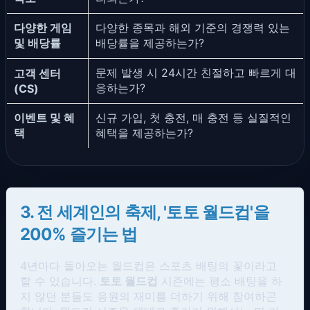
다양한 게임
다양한 종목과 해외 기준의 경쟁력 있는
및 배당률
배당률을 제공하는가?
문제 발생 시 24시간 친절하고 빠르게 대
고객 센터
응하는가?
(CS)
이벤트 및 혜
신규 가입, 첫 충전, 매 충전 등 실질적인
택
혜택을 제공하는가?
3. 전 세계인의 축제, '토토 월드컵'을
200% 즐기는 법
4년마다 돌아오는 월드컵은 스포츠 배팅의 꽃이라고
할 수 있습니다.
토토 월드컵
시즌에는 평소 배팅을 하
지 않던 분들도 응원의 재미를 더하기 위해 참여하곤